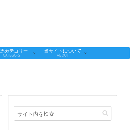
馬カテゴリー
当サイトについて
CATEGORY
ABOUT