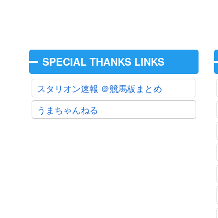
SPECIAL THANKS LINKS
スタリオン速報 ＠競馬板まとめ
うまちゃんねる