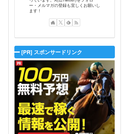
ー・メルマガの登録も宜しくお願いし
ます！
[PR] スポンサードリンク