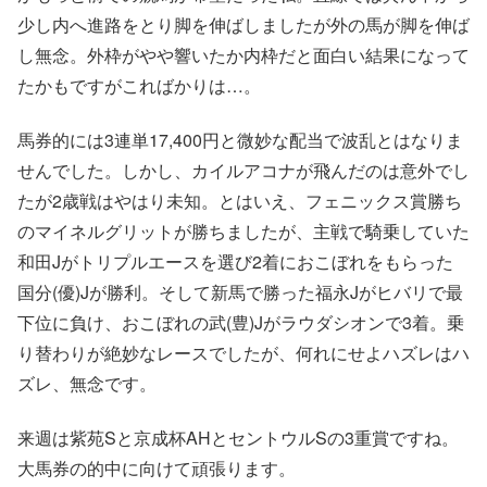
少し内へ進路をとり脚を伸ばしましたが外の馬が脚を伸ば
し無念。外枠がやや響いたか内枠だと面白い結果になって
たかもですがこればかりは…。
馬券的には3連単17,400円と微妙な配当で波乱とはなりま
せんでした。しかし、カイルアコナが飛んだのは意外でし
たが2歳戦はやはり未知。とはいえ、フェニックス賞勝ち
のマイネルグリットが勝ちましたが、主戦で騎乗していた
和田Jがトリプルエースを選び2着におこぼれをもらった
国分(優)Jが勝利。そして新馬で勝った福永Jがヒバリで最
下位に負け、おこぼれの武(豊)Jがラウダシオンで3着。乗
り替わりが絶妙なレースでしたが、何れにせよハズレはハ
ズレ、無念です。
来週は紫苑Sと京成杯AHとセントウルSの3重賞ですね。
大馬券の的中に向けて頑張ります。