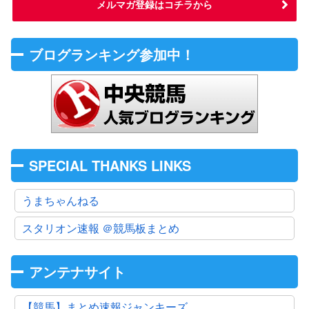
メルマガ登録はコチラから
ブログランキング参加中！
SPECIAL THANKS LINKS
うまちゃんねる
スタリオン速報 ＠競馬板まとめ
アンテナサイト
【競馬】まとめ速報ジャンキーズ