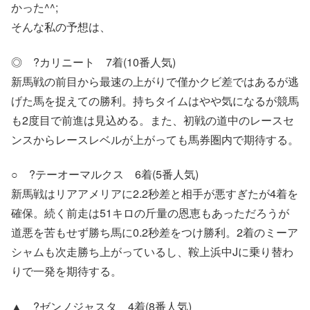
かった^^;
そんな私の予想は、
◎ ?カリニート 7着(10番人気)
新馬戦の前目から最速の上がりで僅かクビ差ではあるが逃
げた馬を捉えての勝利。持ちタイムはやや気になるが競馬
も2度目で前進は見込める。また、初戦の道中のレースセ
ンスからレースレベルが上がっても馬券圏内で期待する。
○ ?テーオーマルクス 6着(5番人気)
新馬戦はリアアメリアに2.2秒差と相手が悪すぎたが4着を
確保。続く前走は51キロの斤量の恩恵もあっただろうが
道悪を苦もせず勝ち馬に0.2秒差をつけ勝利。2着のミーア
シャムも次走勝ち上がっているし、鞍上浜中Jに乗り替わ
りで一発を期待する。
▲ ?ゼンノジャスタ 4着(8番人気)