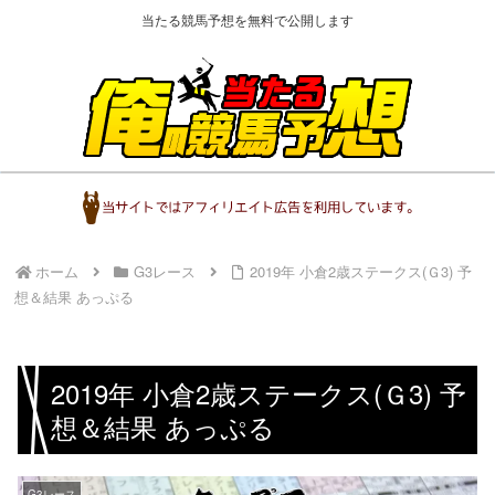
当たる競馬予想を無料で公開します
ホーム
G3レース
2019年 小倉2歳ステークス(Ｇ3) 予
想＆結果 あっぷる
2019年 小倉2歳ステークス(Ｇ3) 予
想＆結果 あっぷる
G3レース