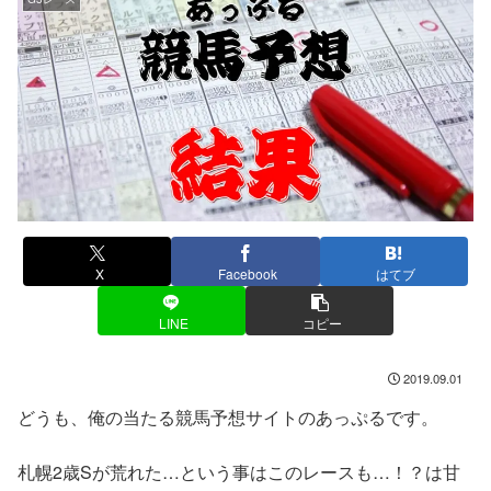
X
Facebook
はてブ
LINE
コピー
2019.09.01
どうも、俺の当たる競馬予想サイトのあっぷるです。
札幌2歳Sが荒れた…という事はこのレースも…！？は甘