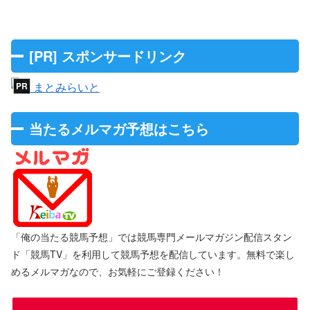
[PR] スポンサードリンク
当たるメルマガ予想はこちら
「俺の当たる競馬予想」では競馬専門メールマガジン配信スタン
ド「競馬TV」を利用して競馬予想を配信しています。無料で楽し
めるメルマガなので、お気軽にご登録ください！