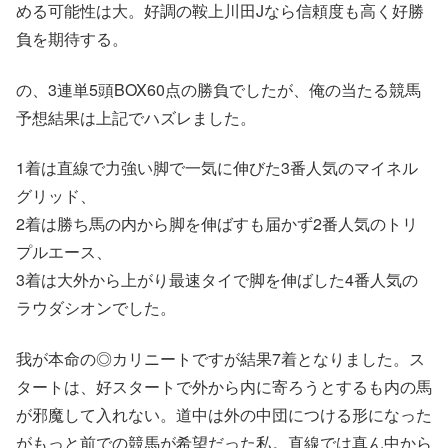
める可能性は大。好調の鞍上川田Jなら信頼度も高く好勝
負を期待する。
の、3連単5頭BOX60点の勝負でしたが、俺の当たる競馬
予想結果は上記でハズレました。
1着は直線で力強い脚で一気に伸びた3番人気のマイネル
グリッド、
2着は勝ち馬の内から脚を伸ばすも届かず2番人気のトリ
プルエース、
3着は大外から上がり最速タイで脚を伸ばした4番人気の
ラウダシオンでした。
我が本命の◎カリニートですが結果7着となりました。ス
タートは、好スタートで外から内に寄ろうとするも内の馬
が邪魔して入れない。道中は外の中団につける形になった
がもっと前での競馬が希望だった私。直線では真ん中から