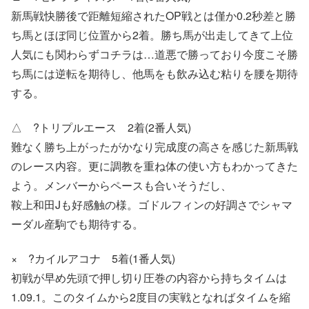
新馬戦快勝後で距離短縮されたOP戦とは僅か0.2秒差と勝
ち馬とほぼ同じ位置から2着。勝ち馬が出走してきて上位
人気にも関わらずコチラは…道悪で勝っており今度こそ勝
ち馬には逆転を期待し、他馬をも飲み込む粘りを腰を期待
する。
△ ?トリプルエース 2着(2番人気)
難なく勝ち上がったがかなり完成度の高さを感じた新馬戦
のレース内容。更に調教を重ね体の使い方もわかってきた
よう。メンバーからペースも合いそうだし、
鞍上和田Jも好感触の様。ゴドルフィンの好調さでシャマ
ーダル産駒でも期待する。
× ?カイルアコナ 5着(1番人気)
初戦が早め先頭で押し切り圧巻の内容から持ちタイムは
1.09.1。このタイムから2度目の実戦となればタイムを縮