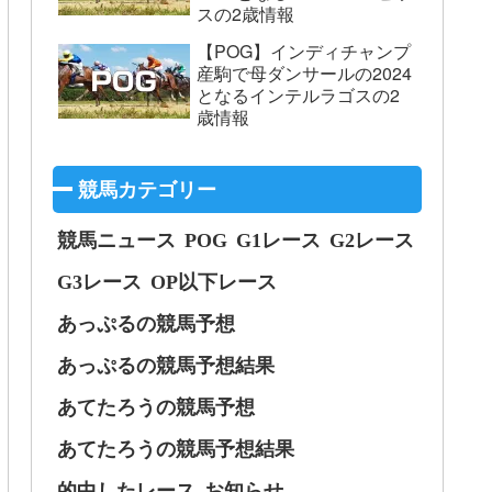
スの2歳情報
【POG】インディチャンプ
産駒で母ダンサールの2024
となるインテルラゴスの2
歳情報
競馬カテゴリー
競馬ニュース
POG
G1レース
G2レース
G3レース
OP以下レース
あっぷるの競馬予想
あっぷるの競馬予想結果
あてたろうの競馬予想
あてたろうの競馬予想結果
的中したレース
お知らせ