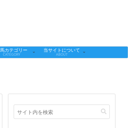
馬カテゴリー
当サイトについて
CATEGORY
ABOUT