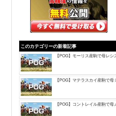
このカテゴリーの新着記事
【POG】モーリス産駒で母レシ
【POG】マテラスカイ産駒で母
【POG】コントレイル産駒で母