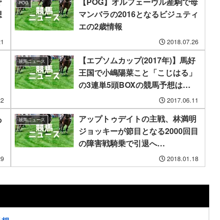
で
【POG】オルフェーヴル産駒で母
POG
想
マンバラの2016となるビジュティ
エの2歳情報
21
2018.07.26
【エプソムカップ(2017年)】馬好
競馬ニュース
王国で小嶋陽菜こと「こじはる」
の3連単5頭BOXの競馬予想は…
22
2017.06.11
あ
アップトゥデイトの主戦、林満明
競馬ニュース
ジョッキーが節目となる2000回目
の障害戦騎乗で引退へ…
29
2018.01.18