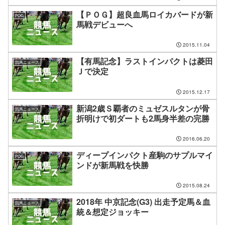
【ＰＯＧ】超良血馬ロイカバードが新
POG
馬戦デビューへ
2015.11.04
【有馬記念】ラストインパクトは菱田
競馬ニュース
Ｊで決定
2015.12.17
新潟2歳Ｓ覇者のミュゼスルタンが骨
競馬ニュース
折明けで初ダートも2馬身半差の完勝
2016.06.20
ディープインパクト産駒のサプルマイ
POG
ンドが新馬戦を快勝
2015.08.24
2018年 中京記念(G3) 出走予定馬＆血
競馬ニュース
統＆想定ジョッキー