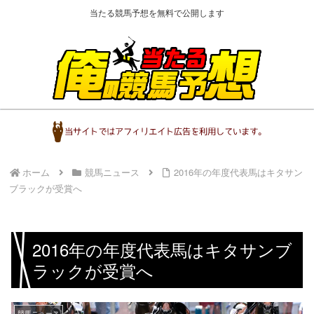
当たる競馬予想を無料で公開します
ホーム
競馬ニュース
2016年の年度代表馬はキタサン
ブラックが受賞へ
2016年の年度代表馬はキタサンブ
ラックが受賞へ
競馬ニュース