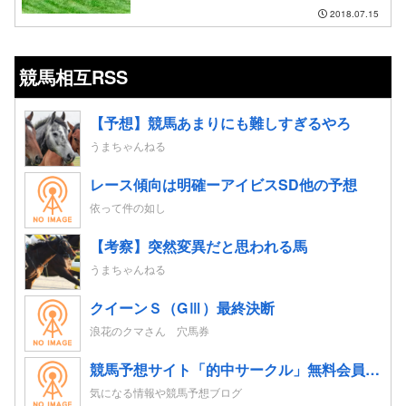
2018.07.15
競馬相互RSS
【予想】競馬あまりにも難しすぎるやろ
うまちゃんねる
レース傾向は明確ーアイビスSD他の予想
依って件の如し
【考察】突然変異だと思われる馬
うまちゃんねる
クイーンＳ（GⅢ）最終決断
浪花のクマさん 穴馬券
競馬予想サイト「的中サークル」無料会員登録｜初心者も指数とプロ予想で週末レースを攻略
気になる情報や競馬予想ブログ