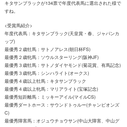
キタサンブラックが134票で年度代表馬に選出された様で
すね。
<受賞馬紹介>
年度代表馬：キタサンブラック(天皇賞・春、ジャパンカ
ップ)
最優秀２歳牡馬：サトノアレス(朝日杯FS)
最優秀２歳牝馬：ソウルスターリング(阪神JF)
最優秀３歳牡馬：サトノダイヤモンド(菊花賞、有馬記念)
最優秀３歳牝馬：シンハライト(オークス)
最優秀４歳以上牡馬：キタサンブラック
最優秀４歳以上牝馬：マリアライト(宝塚記念)
最優秀短距離馬：ミッキーアイル(マイルCS)
最優秀ダートホース：サウンドトゥルー(チャンピオンズ
C)
最優秀障害馬：オジュウチョウサン(中山大障害、中山グ