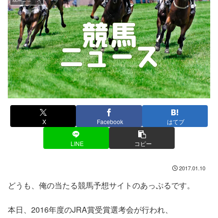
X
Facebook
はてブ
LINE
コピー
2017.01.10
どうも、俺の当たる競馬予想サイトのあっぷるです。
本日、2016年度のJRA賞受賞選考会が行われ、