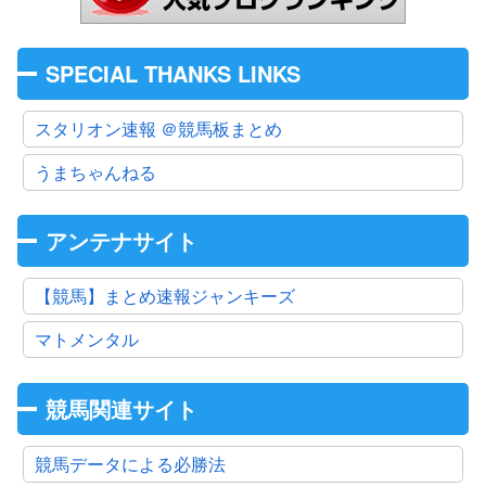
SPECIAL THANKS LINKS
スタリオン速報 ＠競馬板まとめ
うまちゃんねる
アンテナサイト
【競馬】まとめ速報ジャンキーズ
マトメンタル
競馬関連サイト
競馬データによる必勝法