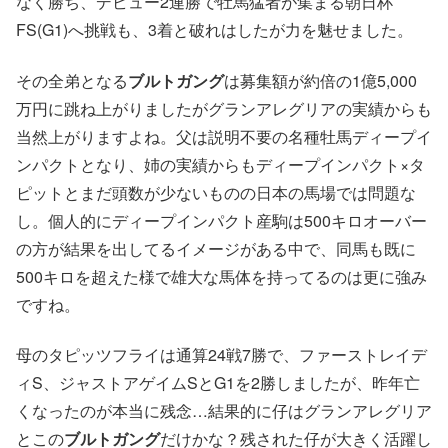
なく勝ち、デビュー2連勝で牡馬猛者が集まる朝日杯
FS(G1)へ挑戦も、3着と破れはしたが力を魅せました。
その全弟となる
ブルトガング
は募集額が約倍の1億5,000
万円に跳ね上がりましたがグランアレグリアの実績からも
当然上がりますよね。父は説明不要の名種牡馬ディープイ
ンパクトとなり、姉の実績からもディープインパクト×タ
ピットとまだ頭数が少ないものの日本の馬場では問題な
し。個人的にディープインパクト産駒は500キロオーバー
の方が結果を出してるイメージがある中で、同馬も既に
500キロを超えた様で雄大な馬体を持ってるのは更に強み
ですね。
母のタピッツフライは通算24戦7勝で、ファーストレイデ
ィS、ジャストアゲイムSとG1を2勝しましたが、昨年亡
くなったのが本当に残念…結果的に仔はグランアレグリア
とこの
ブルトガング
だけかな？残された仔が大きく活躍し