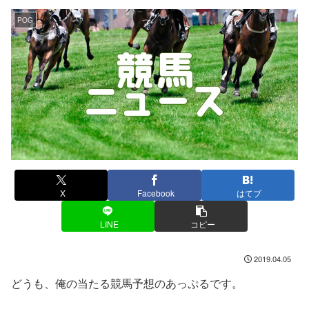
POG
X
Facebook
はてブ
LINE
コピー
2019.04.05
どうも、俺の当たる競馬予想のあっぷるです。