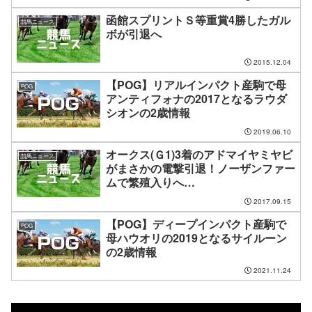
函館スプリントＳ等重賞4勝したガル
競馬ニュース
ボが引退へ
2015.12.04
【POG】リアルインパクト産駒で母
POG
アンティフォナの2017となるラウダ
シオンの2歳情報
2019.06.10
オークス(Ｇ1)3着のアドマイヤミヤビ
競馬ニュース
がまさかの電撃引退！ノーザンファー
ムで繁殖入りへ…
2017.09.15
【POG】ディープインパクト産駒で
POG
母ハウオリの2019となるサイルーン
の2歳情報
2021.11.24