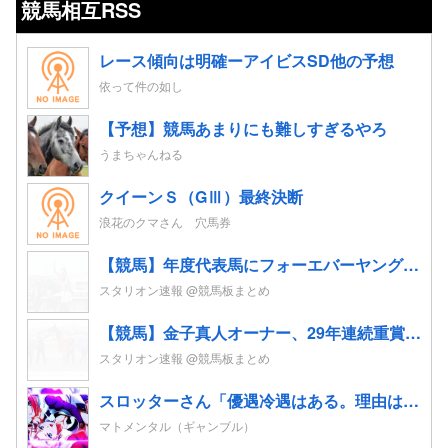
競馬相互RSS
レース傾向は明確ーアイビスSD他の予想
依って件の如し
【予想】競馬あまりにも難しすぎるやろ
うまちゃんねる
クイーンＳ（GⅢ）最終決断
浪花のクマさん 穴馬券
【競馬】年度代表馬にフォーエバーヤング 得票率91%と圧倒！4歳以上牡馬、ダートと合わせて三冠
スタリオン速報 @競馬板まとめ
【競馬】金子真人オーナー、29年連続重賞勝利！初重賞制覇から1年も途切れることなく29年… JRA重賞は122勝目 ネット「すごすぎる」
スタリオン速報 @競馬板まとめ
スロッターさん「優遇冷遇はある。理由はスマスロだから、これだけで十分なんだよね」
マトメンタル（ギャンブル）