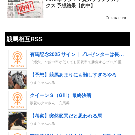
クス 予想結果【的中】
2016.03.20
競馬相互RSS
有馬記念2025 サイン｜プレゼンターは長澤まさみ。ポスターはレガレイラ。CMはドラマがテーマ？！
「爆穴」〜的中率が低くても回収率で勝負するブログ-重賞レースの追い切り考察を競馬予想へ-
【予想】競馬あまりにも難しすぎるやろ
うまちゃんねる
クイーンＳ（GⅢ）最終決断
浪花のクマさん 穴馬券
【考察】突然変異だと思われる馬
うまちゃんねる