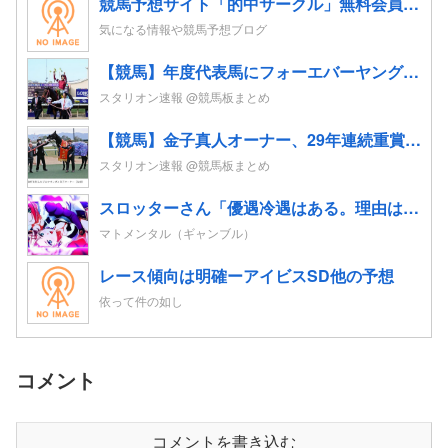
競馬予想サイト「的中サークル」無料会員登録｜初心者も指数とプロ予想で週末レースを攻略
気になる情報や競馬予想ブログ
【競馬】年度代表馬にフォーエバーヤング 得票率91%と圧倒！4歳以上牡馬、ダートと合わせて三冠
スタリオン速報 @競馬板まとめ
【競馬】金子真人オーナー、29年連続重賞勝利！初重賞制覇から1年も途切れることなく29年… JRA重賞は122勝目 ネット「すごすぎる」
スタリオン速報 @競馬板まとめ
スロッターさん「優遇冷遇はある。理由はスマスロだから、これだけで十分なんだよね」
マトメンタル（ギャンブル）
レース傾向は明確ーアイビスSD他の予想
依って件の如し
コメント
コメントを書き込む