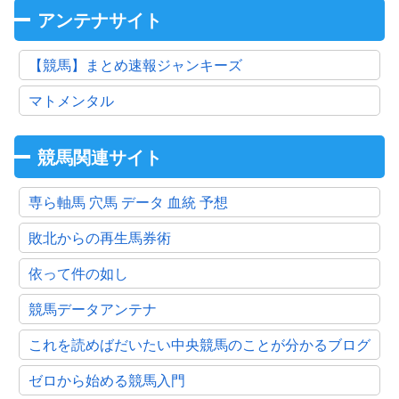
アンテナサイト
【競馬】まとめ速報ジャンキーズ
マトメンタル
競馬関連サイト
専ら軸馬 穴馬 データ 血統 予想
敗北からの再生馬券術
依って件の如し
競馬データアンテナ
これを読めばだいたい中央競馬のことが分かるブログ
ゼロから始める競馬入門