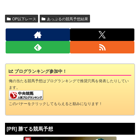
OP以下レース
あっぷるの競馬予想結果
ブログランキング参加中！
俺の当たる競馬予想はブログランキングで推奨穴馬を発表したりしてい
ます。
このバナーをクリックしてもらえると励みになります！
[PR] 勝てる競馬予想