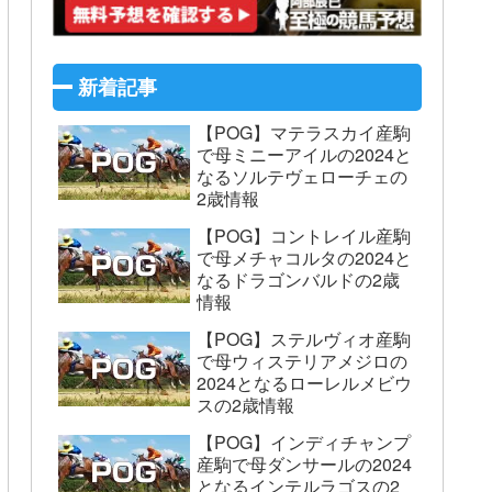
新着記事
【POG】マテラスカイ産駒
で母ミニーアイルの2024と
なるソルテヴェローチェの
2歳情報
【POG】コントレイル産駒
で母メチャコルタの2024と
なるドラゴンバルドの2歳
情報
【POG】ステルヴィオ産駒
で母ウィステリアメジロの
2024となるローレルメビウ
スの2歳情報
【POG】インディチャンプ
産駒で母ダンサールの2024
となるインテルラゴスの2