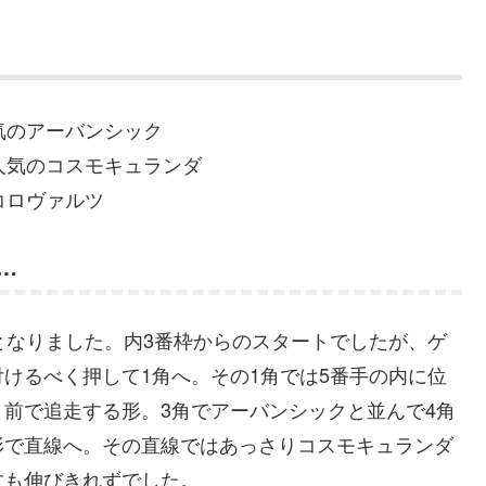
気のアーバンシック
人気のコスモキュランダ
コロヴァルツ
…
となりました。内3番枠からのスタートでしたが、ゲ
けるべく押して1角へ。その1角では5番手の内に位
前で追走する形。3角でアーバンシックと並んで4角
形で直線へ。その直線ではあっさりコスモキュランダ
すも伸びきれずでした。