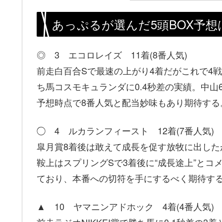
あっぷるが選んだ5頭BOX予想
◎ 3 エコロレイズ 11着(8番人気)
前走白百合Sで最速の上がり4着だがこれで4
ち馬コスモキュランダに0.4秒差の実績。中
予想時点で8番人気と配当妙味もあり期待する
◯ 4 ルカランフィースト 12着(7番人気)
皐月賞8着後は敢えて成長を促す放牧に出した
鞍上はスプリングSで3着後に“成長途上”とコ
ており、本番への切符を手にするべく期待す
▲ 10 ヤマニンアドホック 4着(4番人気)