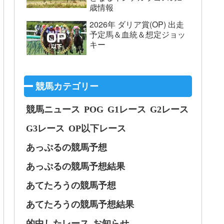
歳情報
2026年 ダリア賞(OP) 出走
予定馬＆血統＆想定ジョッ
キー
競馬カテゴリー
競馬ニュース
POG
G1レース
G2レース
G3レース
OP以下レース
あっぷるの競馬予想
あっぷるの競馬予想結果
あてたろうの競馬予想
あてたろうの競馬予想結果
的中したレース
お知らせ