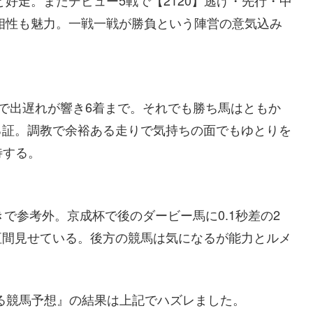
着と好走。またデビュー5戦で【2120】逃げ・先行・中
の相性も魅力。一戦一戦が勝負という陣営の意気込み
で出遅れが響き6着まで。それでも勝ち馬はともか
ある証。調教で余裕ある走りで気持ちの面でもゆとりを
待する。
で参考外。京成杯で後のダービー馬に0.1秒差の2
は垣間見せている。後方の競馬は気になるが能力とルメ
たる競馬予想』の結果は上記でハズレました。