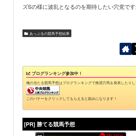
ズSの様に波乱となるのを期待したい穴党です
あっぷるの競馬予想結果
ブログランキング参加中！
俺の当たる競馬予想はブログランキングで推奨穴馬を発表したりし
このバナーをクリックしてもらえると励みになります！
[PR] 勝てる競馬予想