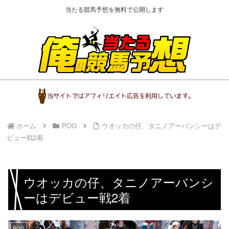
当たる競馬予想を無料で公開します
ホーム
POG
ウオッカの仔、タニノアーバンシーはデ
ビュー戦2着
ウオッカの仔、タニノアーバンシ
ーはデビュー戦2着
POG