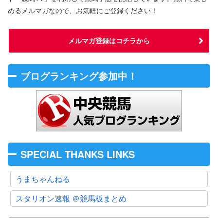
めるメルマガなので、お気軽にご登録ください！
メルマガ登録はコチラから
ブログランキング参加中！
SPECIAL THANKS LINKS
うまちゃんねる
スタリオン速報 ＠競馬板まとめ