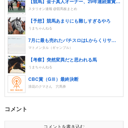
【競馬】金子真人オーナー、29年連続重賞勝利！初重賞制覇から1年も途切れることなく29年… JRA重賞は122勝目 ネット「すごすぎる」
スタリオン速報 @競馬板まとめ
【予想】競馬あまりにも難しすぎるやろ
うまちゃんねる
7月に最も売れたパチスロはLからくりサーカス2の20000台！一度流れを作るとメーカーも安泰だな…
マトメンタル（ギャンブル）
【考察】突然変異だと思われる馬
うまちゃんねる
CBC賞（GⅢ）最終決断
浪花のクマさん 穴馬券
コメント
コメントを書き込む