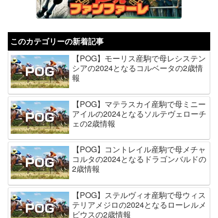
このカテゴリーの新着記事
【POG】モーリス産駒で母レシステン
シアの2024となるコルベータの2歳情
報
【POG】マテラスカイ産駒で母ミニー
アイルの2024となるソルテヴェローチ
ェの2歳情報
【POG】コントレイル産駒で母メチャ
コルタの2024となるドラゴンバルドの
2歳情報
【POG】ステルヴィオ産駒で母ウィス
テリアメジロの2024となるローレルメ
ビウスの2歳情報