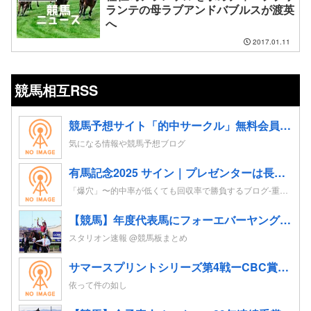
ランテの母ラブアンドバブルスが渡英
へ
2017.01.11
競馬相互RSS
競馬予想サイト「的中サークル」無料会員登録｜初心者も指数とプロ予想で週末レースを攻略
気になる情報や競馬予想ブログ
有馬記念2025 サイン｜プレゼンターは長澤まさみ。ポスターはレガレイラ。CMはドラマがテーマ？！
「爆穴」〜的中率が低くても回収率で勝負するブログ-重賞レースの追い切り考察を競馬予想へ-
【競馬】年度代表馬にフォーエバーヤング 得票率91%と圧倒！4歳以上牡馬、ダートと合わせて三冠
スタリオン速報 @競馬板まとめ
サマースプリントシリーズ第4戦ーCBC賞他の予想
依って件の如し