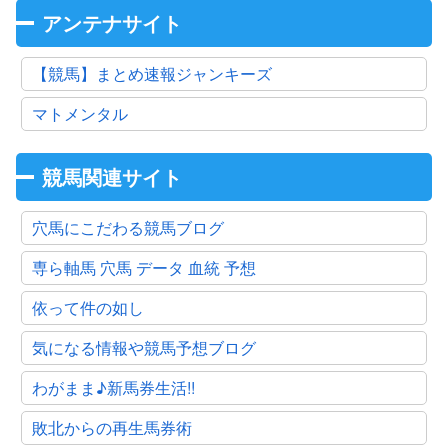
アンテナサイト
【競馬】まとめ速報ジャンキーズ
マトメンタル
競馬関連サイト
穴馬にこだわる競馬ブログ
専ら軸馬 穴馬 データ 血統 予想
依って件の如し
気になる情報や競馬予想ブログ
わがまま♪新馬券生活!!
敗北からの再生馬券術