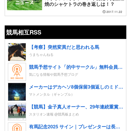
焼のシャケトラの巻き返しは！？
2017.11.22
競馬相互RSS
【考察】突然変異だと思われる馬
うまちゃんねる
競馬予想サイト「的中サークル」無料会員登録｜初心者も指数とプロ予想で週末レースを攻略
気になる情報や競馬予想ブログ
メーカーはデカヘソ8個保留3個返しのミドル機を出せよ！！！！
マトメンタル（ギャンブル）
【競馬】金子真人オーナー、29年連続重賞勝利！初重賞制覇から1年も途切れることなく29年… JRA重賞は122勝目 ネット「すごすぎる」
スタリオン速報 @競馬板まとめ
有馬記念2025 サイン｜プレゼンターは長澤まさみ。ポスターはレガレイラ。CMはドラマがテーマ？！