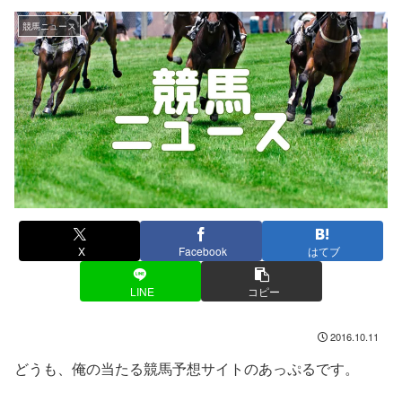
競馬ニュース
X
Facebook
はてブ
LINE
コピー
2016.10.11
どうも、俺の当たる競馬予想サイトのあっぷるです。