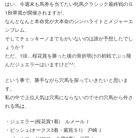
はい、今週末も馬券を当てたい牝馬クラシック最終戦のＧ
1秋華賞が開催されますが、
なんとなんと本命党が大本命のシンハライトとメジャーエ
ンブレム、
そしてチェッキーノまでもがいないのは誰が予想したでし
ょうか？
ただ、1頭…桜花賞を勝った後の骨折明けの初戦でぶっ飛
んだジュエラーはいますけど^^;
という事で、勝手ながら穴馬を探っていきたいと思いま
す。
私の中で上位人気は穴馬にならないのでその穴馬から外さ
れる馬は、
・ジュエラー(桜花賞1着) ルメールＪ
・ビッシュ(オークス3着・紫苑Ｓ1) 戸崎Ｊ