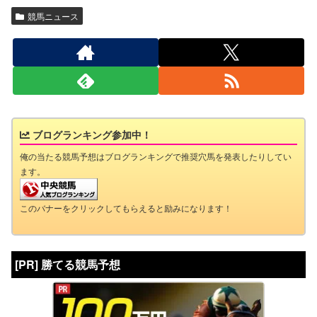
競馬ニュース
ブログランキング参加中！
俺の当たる競馬予想はブログランキングで推奨穴馬を発表したりしてい
ます。
このバナーをクリックしてもらえると励みになります！
[PR] 勝てる競馬予想