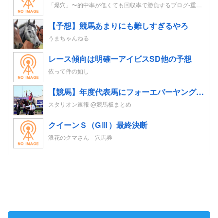
「爆穴」〜的中率が低くても回収率で勝負するブログ-重賞レースの追い切り考察を競馬予想へ-
【予想】競馬あまりにも難しすぎるやろ
うまちゃんねる
レース傾向は明確ーアイビスSD他の予想
依って件の如し
【競馬】年度代表馬にフォーエバーヤング 得票率91%と圧倒！4歳以上牡馬、ダートと合わせて三冠
スタリオン速報 @競馬板まとめ
クイーンＳ（GⅢ）最終決断
浪花のクマさん 穴馬券