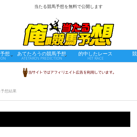
当たる競馬予想を無料で公開します
予想
あてたろうの競馬予想
的中したレース
競
ION
ATETARO’s PREDICTION
HIT RACE
典予想結果