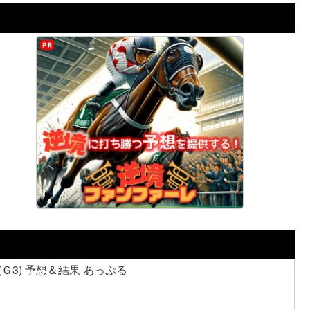
(Ｇ3) 予想＆結果 あっぷる