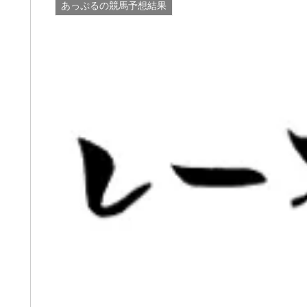
あっぷるの競馬予想結果