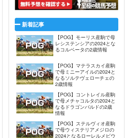
新着記事
【POG】モーリス産駒で母
レシステンシアの2024とな
るコルベータの2歳情報
【POG】マテラスカイ産駒
で母ミニーアイルの2024と
なるソルテヴェローチェの
2歳情報
【POG】コントレイル産駒
で母メチャコルタの2024と
なるドラゴンバルドの2歳
情報
【POG】ステルヴィオ産駒
で母ウィステリアメジロの
2024となるローレルメビウ