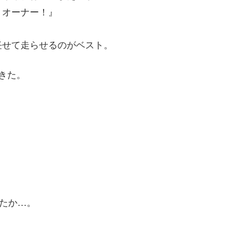
！オーナー！』
任せて走らせるのがベスト。
きた。
たか…。