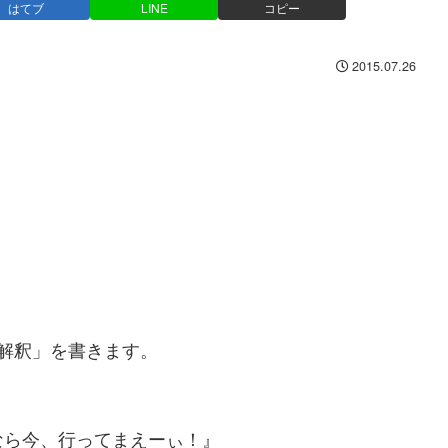
はてブ
LINE
コピー
2015.07.26
解釈」を書きます。
なら今、行ってまえーぃ！』