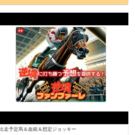
3) 出走予定馬＆血統＆想定ジョッキー