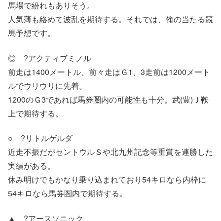
馬場で紛れもありそう。
人気薄も絡めて波乱を期待する。それでは、俺の当たる競
馬予想です。
◎ ?アクティブミノル
前走は1400メートル、前々走はＧ1、3走前は1200メート
ルでウリウリに先着。
1200のＧ3であれば馬券圏内の可能性も十分。武(豊)Ｊ鞍
上で期待する。
○ ?リトルゲルダ
近走不振だがセントウルＳや北九州記念等重賞を連勝した
実績がある。
休み明けでもかなり乗り込まれており54キロなら内枠に
54キロなら馬券圏内で期待する。
▲ ?アースソニック