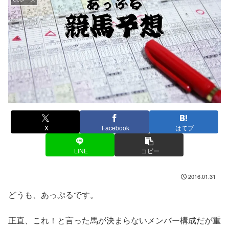
X
Facebook
はてブ
LINE
コピー
2016.01.31
どうも、あっぷるです。
正直、これ！と言った馬が決まらないメンバー構成だが重