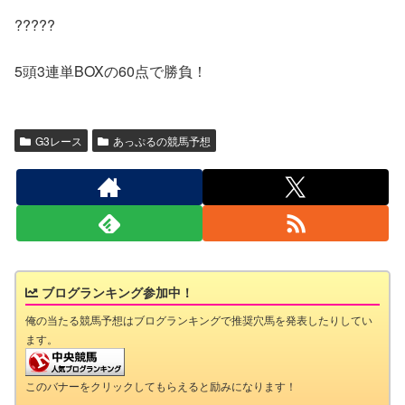
?????
5頭3連単BOXの60点で勝負！
G3レース
あっぷるの競馬予想
ブログランキング参加中！
俺の当たる競馬予想はブログランキングで推奨穴馬を発表したりしてい
ます。
このバナーをクリックしてもらえると励みになります！