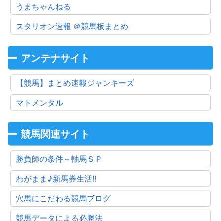
うまちゃんねる
スタリオン速報 ＠競馬板まとめ
アンテナサイト
【競馬】まとめ速報ジャンキーズ
マトメンタル
競馬関連サイト
勝負師の条件～軸馬ＳＰ
わがまま♪新馬券生活!!
穴馬にこだわる競馬ブログ
競馬データによる必勝法