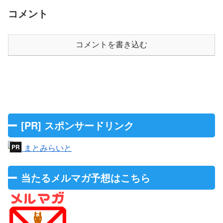
コメント
コメントを書き込む
[PR] スポンサードリンク
当たるメルマガ予想はこちら