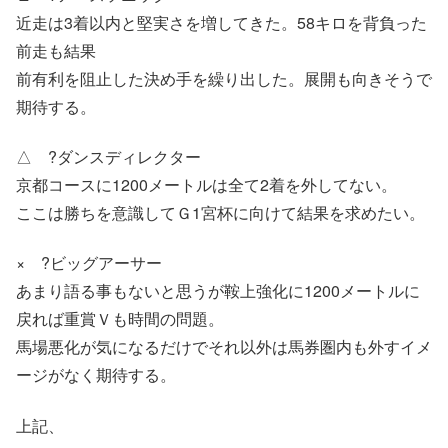
近走は3着以内と堅実さを増してきた。58キロを背負った
前走も結果
前有利を阻止した決め手を繰り出した。展開も向きそうで
期待する。
△ ?ダンスディレクター
京都コースに1200メートルは全て2着を外してない。
ここは勝ちを意識してＧ1宮杯に向けて結果を求めたい。
× ?ビッグアーサー
あまり語る事もないと思うが鞍上強化に1200メートルに
戻れば重賞Ｖも時間の問題。
馬場悪化が気になるだけでそれ以外は馬券圏内も外すイメ
ージがなく期待する。
上記、