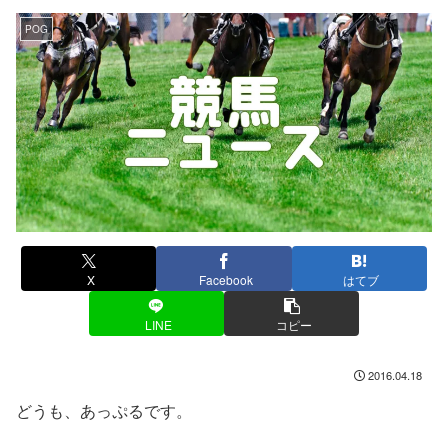
POG
X
Facebook
はてブ
LINE
コピー
2016.04.18
どうも、あっぷるです。