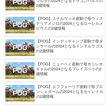
コルタの2024となるドラゴンバルドの
2歳情報
【POG】ステルヴィオ産駒で母ウィス
テリアメジロの2024となるローレルメ
ビウスの2歳情報
【POG】インディチャンプ産駒で母ダ
ンサールの2024となるインテルラゴス
の2歳情報
【POG】ニューベイ産駒で母ガリレオ
ギャルの2024となるブレイズベイの2
歳情報
【POG】エフフォーリア産駒で母ブロ
ンシェダームの2024となるセイレイカ
の2歳情報