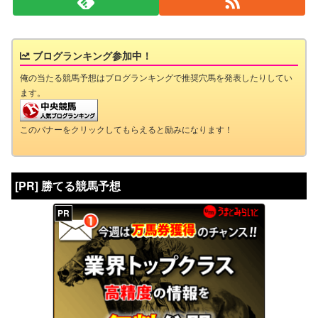
ブログランキング参加中！
俺の当たる競馬予想はブログランキングで推奨穴馬を発表したりしてい
ます。
このバナーをクリックしてもらえると励みになります！
[PR] 勝てる競馬予想