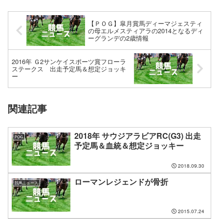
【ＰＯＧ】皐月賞馬ディーマジェスティ
の母エルメスティアラの2014となるディ
ーグランデの2歳情報
2016年 Ｇ2サンケイスポーツ賞フローラ
ステークス 出走予定馬＆想定ジョッキ
ー
関連記事
2018年 サウジアラビアRC(G3) 出走
POG
予定馬＆血統＆想定ジョッキー
2018.09.30
ローマンレジェンドが骨折
競馬ニュース
2015.07.24