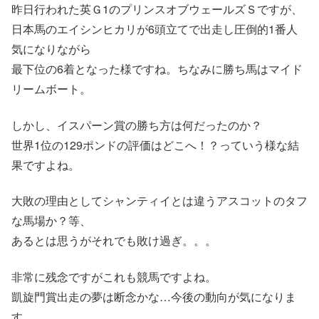
昨日行われた英Ｇ1のプリンスオブウェールズＳですが、
日本馬のエイシンヒカリが6頭立てで出走し圧倒的1番人
気になりながら
最下位の6着となった様ですね。ちなみに勝ち馬はマイド
リームボート。
しかし、イスパーン賞の勝ち方は何だったのか？
世界1位の129ポンドの評価はどこへ！？っていう様な結
果ですよね。
大敗の理由としてシャンティイとは違うアスコットのタフ
な馬場か？等、
あるとは思うがそれでも敗け過ぎ。。。
非常に残念ですがこれも競馬ですよね。
凱旋門賞出走の夢は断念かな…今後の動向が気になりま
す。