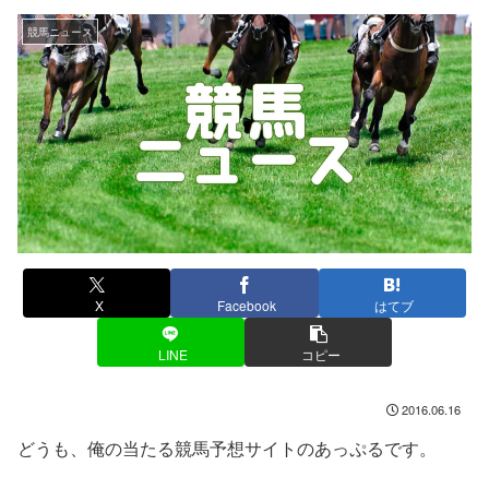
競馬ニュース
X
Facebook
はてブ
LINE
コピー
2016.06.16
どうも、俺の当たる競馬予想サイトのあっぷるです。