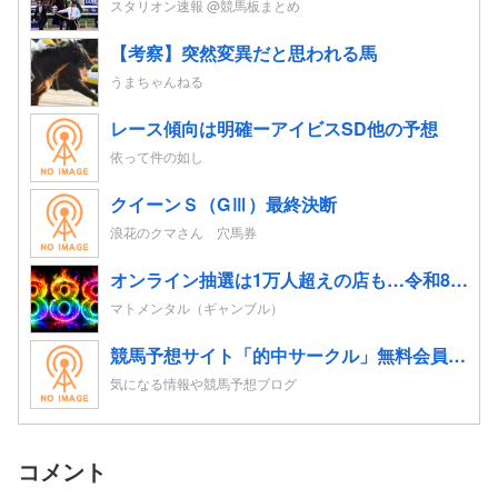
スタリオン速報 @競馬板まとめ
【考察】突然変異だと思われる馬
うまちゃんねる
レース傾向は明確ーアイビスSD他の予想
依って件の如し
クイーンＳ（GⅢ）最終決断
浪花のクマさん 穴馬券
オンライン抽選は1万人超えの店も…令和8年8月8日が来る・・・！！
マトメンタル（ギャンブル）
競馬予想サイト「的中サークル」無料会員登録｜初心者も指数とプロ予想で週末レースを攻略
気になる情報や競馬予想ブログ
コメント