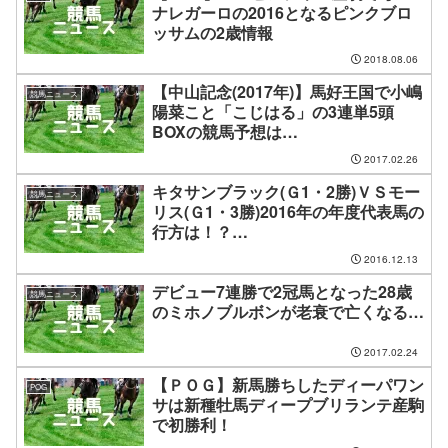
ナレガーロの2016となるピンクブロ
ッサムの2歳情報
2018.08.06
【中山記念(2017年)】馬好王国で小嶋
競馬ニュース
陽菜こと「こじはる」の3連単5頭
BOXの競馬予想は…
2017.02.26
キタサンブラック(Ｇ1・2勝)ＶＳモー
競馬ニュース
リス(Ｇ1・3勝)2016年の年度代表馬の
行方は！？…
2016.12.13
デビュー7連勝で2冠馬となった28歳
競馬ニュース
のミホノブルボンが老衰で亡くなる…
2017.02.24
【ＰＯＧ】新馬勝ちしたディーパワン
POG
サは新種牡馬ディープブリランテ産駒
で初勝利！