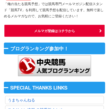
「俺の当たる競馬予想」では競馬専門メールマガジン配信スタン
ド「競馬TV」を利用して競馬予想を配信しています。無料で楽し
めるメルマガなので、お気軽にご登録ください！
メルマガ登録はコチラから
ブログランキング参加中！
SPECIAL THANKS LINKS
うまちゃんねる