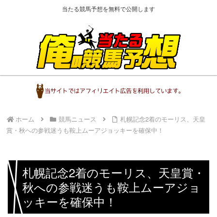
当たる競馬予想を無料で公開します
ホーム
競馬ニュース
札幌記念2着のモーリス、天皇
賞・秋への参戦迷うも鞍上ムーアジョッキーを確保中！
札幌記念2着のモーリス、天皇賞・
秋への参戦迷うも鞍上ムーアジョ
ッキーを確保中！