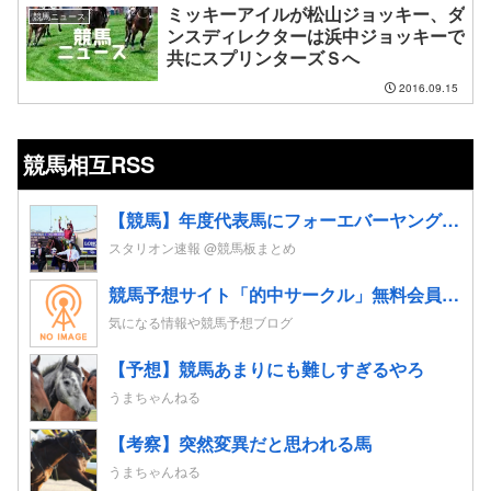
ミッキーアイルが松山ジョッキー、ダ
競馬ニュース
ンスディレクターは浜中ジョッキーで
共にスプリンターズＳへ
2016.09.15
競馬相互RSS
【競馬】年度代表馬にフォーエバーヤング 得票率91%と圧倒！4歳以上牡馬、ダートと合わせて三冠
スタリオン速報 @競馬板まとめ
競馬予想サイト「的中サークル」無料会員登録｜初心者も指数とプロ予想で週末レースを攻略
気になる情報や競馬予想ブログ
【予想】競馬あまりにも難しすぎるやろ
うまちゃんねる
【考察】突然変異だと思われる馬
うまちゃんねる