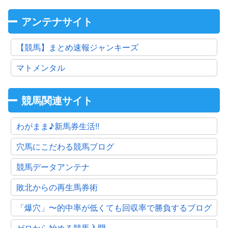
アンテナサイト
【競馬】まとめ速報ジャンキーズ
マトメンタル
競馬関連サイト
わがまま♪新馬券生活!!
穴馬にこだわる競馬ブログ
競馬データアンテナ
敗北からの再生馬券術
「爆穴」〜的中率が低くても回収率で勝負するブログ
ゼロから始める競馬入門