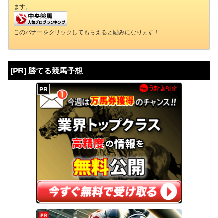
ます。
このバナーをクリックしてもらえると励みになります！
[PR] 勝てる競馬予想