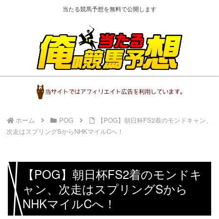
当たる競馬予想を無料で公開します
ホーム
POG
【POG】朝日杯FS2着のモンドキャン、
次走はスプリングSからNHKマイルCへ！
【POG】朝日杯FS2着のモンドキ
ャン、次走はスプリングSから
NHKマイルCへ！