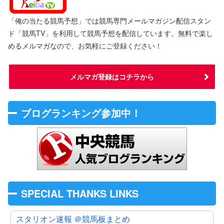
「俺の当たる競馬予想」では競馬専門メールマガジン配信スタン
ド「競馬TV」を利用して競馬予想を配信しています。無料で楽し
めるメルマガなので、お気軽にご登録ください！
メルマガ登録はコチラから
ブログランキング参加中！
SPECIAL THANKS LINKS
スタリオン速報 ＠競馬板まとめ