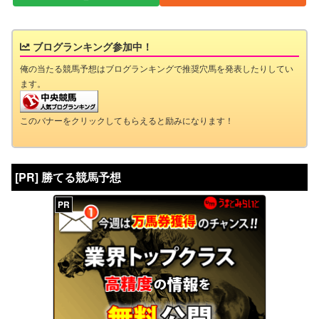
ブログランキング参加中！
俺の当たる競馬予想はブログランキングで推奨穴馬を発表したりしてい
ます。
このバナーをクリックしてもらえると励みになります！
[PR] 勝てる競馬予想