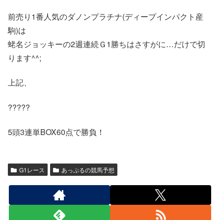
前売り1番人気のダノンプラチナ(ディープインパクト産
駒)は
蛯名ジョッキーの2週連続Ｇ1勝ちはさすがに…だけで切
ります^^;
上記、
?????
5頭3連単BOX60点で勝負！
G1レース
あっぷるの競馬予想