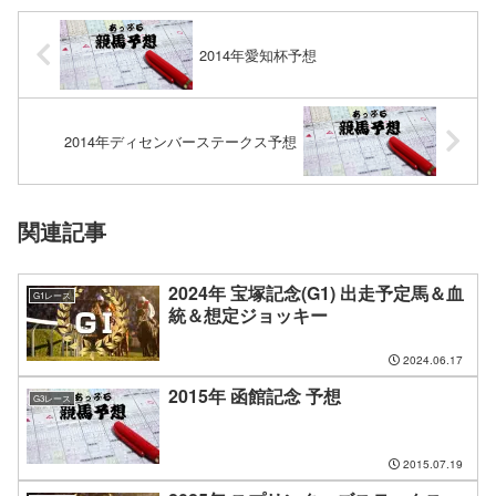
2014年愛知杯予想
2014年ディセンバーステークス予想
関連記事
2024年 宝塚記念(G1) 出走予定馬＆血
G1レース
統＆想定ジョッキー
2024.06.17
2015年 函館記念 予想
G3レース
2015.07.19