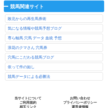
競馬関連サイト
敗北からの再生馬券術
気になる情報や競馬予想ブログ
専ら軸馬 穴馬 データ 血統 予想
浪花のクマさん 穴馬券
穴馬にこだわる競馬ブログ
依って件の如し
競馬データによる必勝法
当サイトについて
お問い合わせ
ご利用規約
プライバシーポリシー
相互リンク
運営者情報