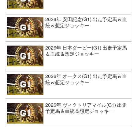
2026年 安田記念(G1) 出走予定馬＆血
統＆想定ジョッキー
2026年 日本ダービー(G1) 出走予定馬
＆血統＆想定ジョッキー
2026年 オークス(G1) 出走予定馬＆血
統＆想定ジョッキー
2026年 ヴィクトリアマイル(G1) 出走
予定馬＆血統＆想定ジョッキー