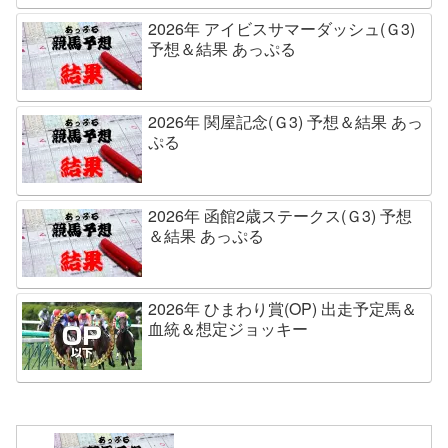
2026年 アイビスサマーダッシュ(Ｇ3)
予想＆結果 あっぷる
2026年 関屋記念(Ｇ3) 予想＆結果 あっ
ぷる
2026年 函館2歳ステークス(Ｇ3) 予想
＆結果 あっぷる
2026年 ひまわり賞(OP) 出走予定馬＆
血統＆想定ジョッキー