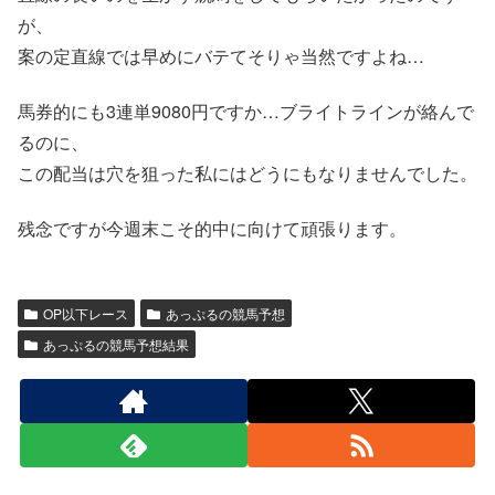
が、
案の定直線では早めにバテてそりゃ当然ですよね…
馬券的にも3連単9080円ですか…ブライトラインが絡んで
るのに、
この配当は穴を狙った私にはどうにもなりませんでした。
残念ですが今週末こそ的中に向けて頑張ります。
OP以下レース
あっぷるの競馬予想
あっぷるの競馬予想結果