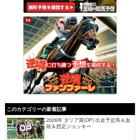
このカテゴリーの新着記事
2026年 ダリア賞(OP) 出走予定馬＆血
統＆想定ジョッキー