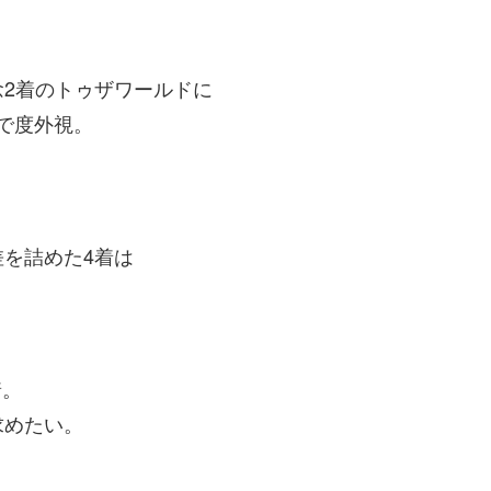
2着のトゥザワールドに
響で度外視。
を詰めた4着は
着。
求めたい。