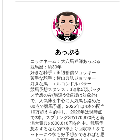
あっぷる
ニックネーム：大穴馬券師あっぷる
競馬暦：約30年
好きな騎手：田辺裕信ジョッキー
苦手な騎手：横山典弘ジョッキー
好きな馬：エルコンドルパサー
競馬予想スタンス：3連単5頭ボック
ス予想のみ(馬連や3連複は対象外)
で、人気薄を中心に人気馬も絡めた
60点で競馬予想。2025年は4本の配当
10万超えを的中し、2026年は現時点
で2本。スプリングSの170,870円と新
潟大賞典の800,010円を的中。競馬予
想をするなら的中率より回収率！をモ
ットーに今後も好予想ができればと思
っています。X(旧Twitter)をフォロ