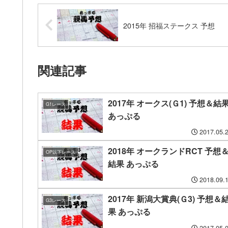
2015年 招福ステークス 予想
関連記事
2017年 オークス(Ｇ1) 予想＆結
G1レース
あっぷる
2017.05.
2018年 オークランドRCT 予想
OP以下レース
結果 あっぷる
2018.09.
2017年 新潟大賞典(Ｇ3) 予想＆
G3レース
果 あっぷる
2017.05.