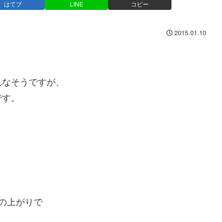
はてブ
LINE
コピー
2015.01.10
れなそうですが、
です。
の上がりで