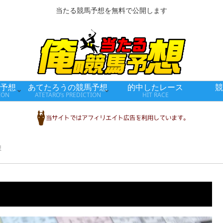
当たる競馬予想を無料で公開します
予想
あてたろうの競馬予想
的中したレース
競
ION
ATETARO’s PREDICTION
HIT RACE
想