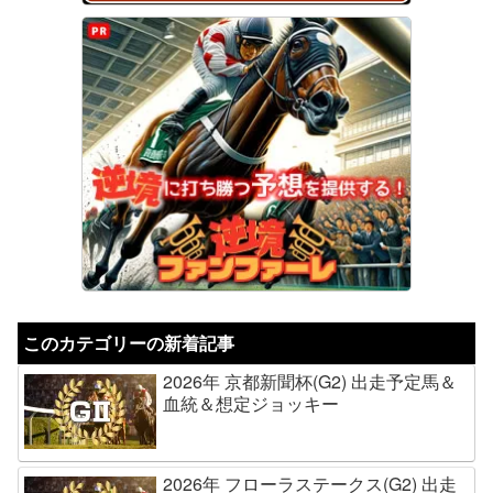
このカテゴリーの新着記事
2026年 京都新聞杯(G2) 出走予定馬＆
血統＆想定ジョッキー
2026年 フローラステークス(G2) 出走