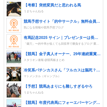
【考察】突然変異だと思われる馬
うまちゃんねる
競馬予想サイト「的中サークル」無料会員登録｜初心者も指数とプロ予想で週末レースを攻略
気になる情報や競馬予想ブログ
有馬記念2025 サイン｜プレゼンターは長澤まさみ。ポスターはレガレイラ。CMはドラマがテーマ？！
「爆穴」〜的中率が低くても回収率で勝負するブログ-重賞レースの追い切り考察を競馬予想へ-
【競馬】金子真人オーナー、29年連続重賞勝利！初重賞制覇から1年も途切れることなく29年… JRA重賞は122勝目 ネット「すごすぎる」
スタリオン速報 @競馬板まとめ
冷笑系パチンカスさん「フルカスは脳死？成人男子がパチンコの演出に一喜一憂してる方が脳死なんよ」
マトメンタル（ギャンブル）
【予想】競馬あまりにも難しすぎるやろ
うまちゃんねる
【競馬】年度代表馬にフォーエバーヤング 得票率91%と圧倒！4歳以上牡馬、ダートと合わせて三冠