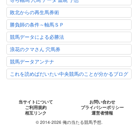
敗北からの再生馬券術
勝負師の条件～軸馬ＳＰ
競馬データによる必勝法
浪花のクマさん 穴馬券
競馬データアンテナ
これを読めばだいたい中央競馬のことが分かるブログ
当サイトについて
お問い合わせ
ご利用規約
プライバシーポリシー
相互リンク
運営者情報
© 2014-2026 俺の当たる競馬予想.