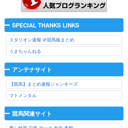
SPECIAL THANKS LINKS
スタリオン速報 ＠競馬板まとめ
うまちゃんねる
アンテナサイト
【競馬】まとめ速報ジャンキーズ
マトメンタル
競馬関連サイト
専ら軸馬 穴馬 データ 血統 予想