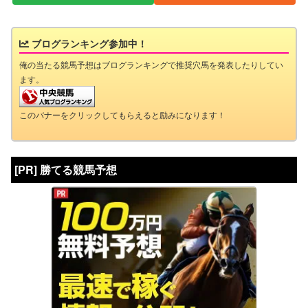
ブログランキング参加中！
俺の当たる競馬予想はブログランキングで推奨穴馬を発表したりしてい
ます。
このバナーをクリックしてもらえると励みになります！
[PR] 勝てる競馬予想