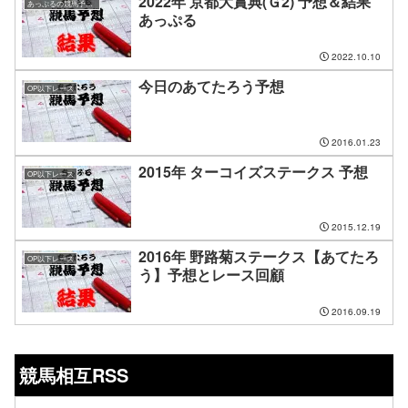
2022年 京都大賞典(Ｇ2) 予想＆結果
あっぷるの競馬予想結果
あっぷる
2022.10.10
今日のあてたろう予想
OP以下レース
2016.01.23
2015年 ターコイズステークス 予想
OP以下レース
2015.12.19
2016年 野路菊ステークス【あてたろ
OP以下レース
う】予想とレース回顧
2016.09.19
競馬相互RSS