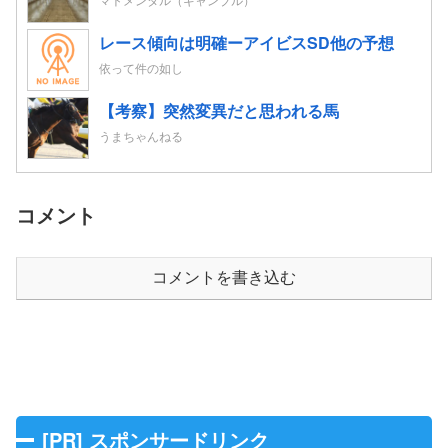
レース傾向は明確ーアイビスSD他の予想
依って件の如し
【考察】突然変異だと思われる馬
うまちゃんねる
コメント
コメントを書き込む
[PR] スポンサードリンク