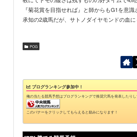
『菊花賞を目指せれば』と師からもG1を意識
承知の2歳馬だが、サトノダイヤモンドの血に
POG
ブログランキング参加中！
俺の当たる競馬予想はブログランキングで推奨穴馬を発表したりし
このバナーをクリックしてもらえると励みになります！