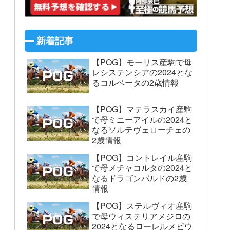
新着記事
【POG】モーリス産駒で母
レシステンシアの2024とな
るコルベータの2歳情報
【POG】マテラスカイ産駒
で母ミニーアイルの2024と
なるソルテヴェローチェの
2歳情報
【POG】コントレイル産駒
で母メチャコルタの2024と
なるドラゴンバルドの2歳
情報
【POG】ステルヴィオ産駒
で母ウィステリアメジロの
2024となるローレルメビウ