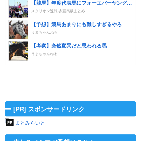
【競馬】年度代表馬にフォーエバーヤング 得票率91%と圧倒！4歳以上牡馬、ダートと合わせて三冠
スタリオン速報 @競馬板まとめ
【予想】競馬あまりにも難しすぎるやろ
うまちゃんねる
【考察】突然変異だと思われる馬
うまちゃんねる
[PR] スポンサードリンク