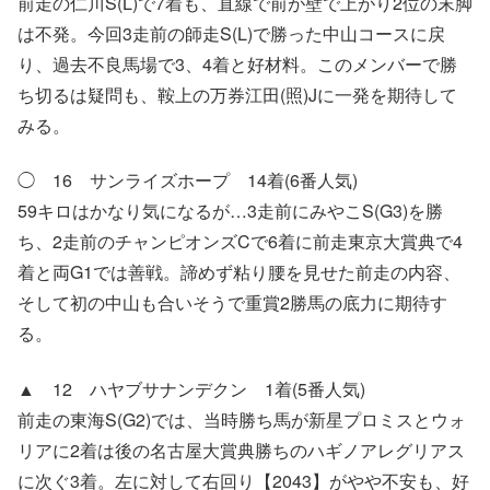
前走の仁川S(L)で7着も、直線で前が壁で上がり2位の末脚
は不発。今回3走前の師走S(L)で勝った中山コースに戻
り、過去不良馬場で3、4着と好材料。このメンバーで勝
ち切るは疑問も、鞍上の万券江田(照)Jに一発を期待して
みる。
◯ 16 サンライズホープ 14着(6番人気)
59キロはかなり気になるが…3走前にみやこS(G3)を勝
ち、2走前のチャンピオンズCで6着に前走東京大賞典で4
着と両G1では善戦。諦めず粘り腰を見せた前走の内容、
そして初の中山も合いそうで重賞2勝馬の底力に期待す
る。
▲ 12 ハヤブサナンデクン 1着(5番人気)
前走の東海S(G2)では、当時勝ち馬が新星プロミスとウォ
リアに2着は後の名古屋大賞典勝ちのハギノアレグリアス
に次ぐ3着。左に対して右回り【2043】がやや不安も、好