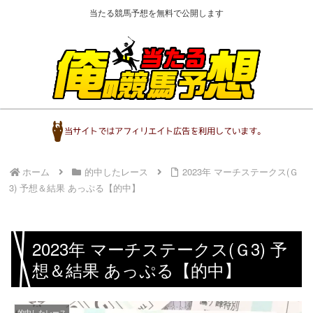
当たる競馬予想を無料で公開します
ホーム
的中したレース
2023年 マーチステークス(Ｇ
3) 予想＆結果 あっぷる【的中】
2023年 マーチステークス(Ｇ3) 予
想＆結果 あっぷる【的中】
的中したレース