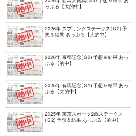
2026年 新潟大賞典(Ｇ3) 予想＆結果 あ
っぷる【大的中】
2026年 スプリングステークス(Ｇ2) 予
想＆結果 あっぷる【大的中】
2026年 京都記念(Ｇ2) 予想＆結果 あっ
ぷる【的中】
2025年 有馬記念(Ｇ1) 予想＆結果 あっ
ぷる【大的中】
2025年 東京スポーツ2歳ステークス
(Ｇ2) 予想＆結果 あっぷる【的中】