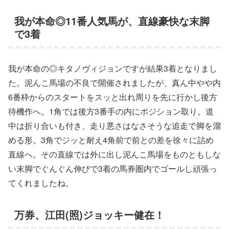
我が本命◎11番人気馬が、直線豪快な末脚
で3着
我が本命の◎キタノヴィジョンですが結果3着となりまし
た。泥んこ馬場の不良で開催されましたが、真ん中やや内
6番枠からのスタートをスッと出れ周りを先に行かし後方
待機作へ。1角では後方3番手の内にポジション取り。道
中は折り合いも付き、走り悪さはなさそうな追走で脚を溜
める形。3角でジッと耐え4角前で前との差を徐々に詰め
直線へ。その直線では外に出し泥んこ馬場をものともしな
い末脚でぐんぐん伸びで3着の馬券圏内でゴールし頑張っ
てくれましたね。
万券、江田(照)ジョッキー健在！