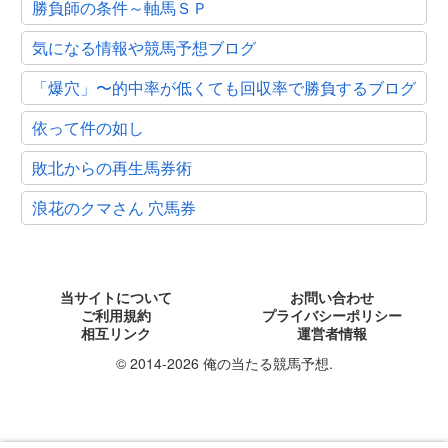
勝負師の条件～軸馬ＳＰ
気になる情報や競馬予想ブログ
「爆穴」〜的中率が低くても回収率で勝負するブログ
依って件の如し
敗北からの再生馬券術
浪花のクマさん 穴馬券
当サイトについて
お問い合わせ
ご利用規約
プライバシーポリシー
相互リンク
運営者情報
© 2014-2026 俺の当たる競馬予想.