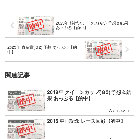
2023年 根岸ステークス(Ｇ3) 予想＆結果
あっぷる【的中】
2023年 青葉賞(Ｇ2) 予想 あっぷる【的
中】
関連記事
2019年 クイーンカップ(Ｇ3) 予想＆結
G3レース
果 あっぷる【的中】
2019.02.11
2015 中山記念 レース回顧【的中】
あてたろうの競馬予想結果