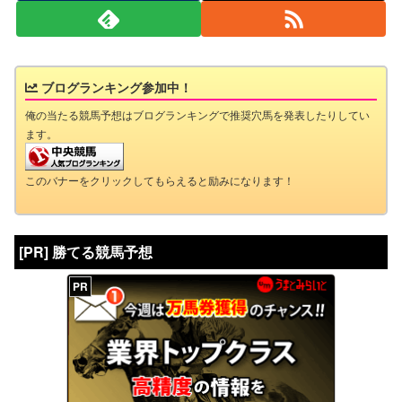
ブログランキング参加中！
俺の当たる競馬予想はブログランキングで推奨穴馬を発表したりしてい
ます。
このバナーをクリックしてもらえると励みになります！
[PR] 勝てる競馬予想