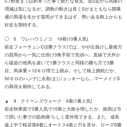
0.7秒差まで詰め寄った事で新たな発見。近2走から馬体の
増減は気になるが、調教の動きは良くSがまともなら開幕
週の馬場を生かす競馬ができるはず。勢いある鞍上からも
好走を期待する。
◯ 5 ワレハウミノコ 18着(13番人気)
前走フォーチュンC(2勝クラス)では、やや出負けし最後方
の競馬から一気に仕掛け3角手前で先頭へ。直線で大外か
ら猛追の他馬を凌いで1勝クラスと同様の勝ち方で3勝
目。馬体重＋12キロ増で上積み。そして格上挑戦だが、
50キロのハンデに永島(ま)ジョッキーなら…マーメイドS
の再現を期待してみる。
▲ 9 クイーンズウォーク 6着(1番人気)
前走秋華賞で3番人気で15着と大敗を喫したが、敗因は“S
で躓いた事での筋肉痛”らしく度外視できる。また、成長
途上中で桜花賞8着にオークス4着と力を見せ、ローズS勝