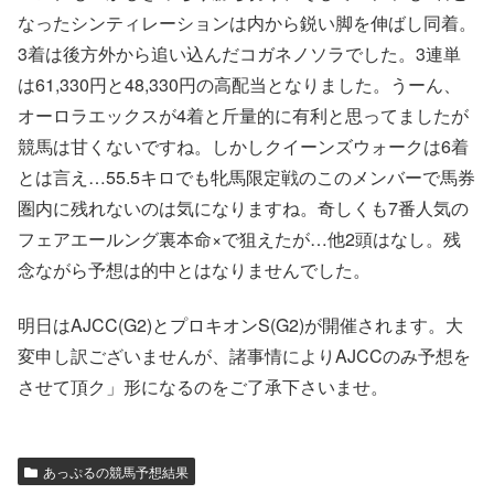
なったシンティレーションは内から鋭い脚を伸ばし同着。
3着は後方外から追い込んだコガネノソラでした。3連単
は61,330円と48,330円の高配当となりました。うーん、
オーロラエックスが4着と斤量的に有利と思ってましたが
競馬は甘くないですね。しかしクイーンズウォークは6着
とは言え…55.5キロでも牝馬限定戦のこのメンバーで馬券
圏内に残れないのは気になりますね。奇しくも7番人気の
フェアエールング裏本命×で狙えたが…他2頭はなし。残
念ながら予想は的中とはなりませんでした。
明日はAJCC(G2)とプロキオンS(G2)が開催されます。大
変申し訳ございませんが、諸事情によりAJCCのみ予想を
させて頂ク」形になるのをご了承下さいませ。
あっぷるの競馬予想結果