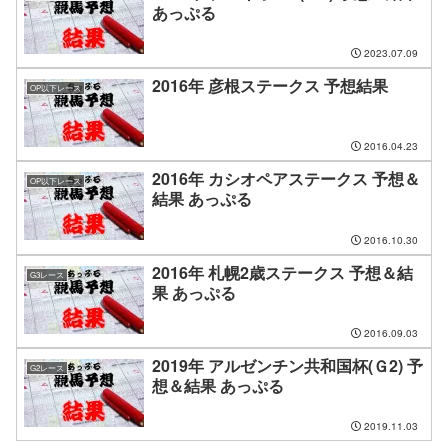
あっぷる
2023.07.09
2016年 彦根ステークス 予想結果
OP以下レース
2016.04.23
2016年 カシオペアステークス 予想＆
OP以下レース
結果 あっぷる
2016.10.30
2016年 札幌2歳ステークス 予想＆結
G3レース
果 あっぷる
2016.09.03
2019年 アルゼンチン共和国杯(Ｇ2) 予
G2レース
想＆結果 あっぷる
2019.11.03