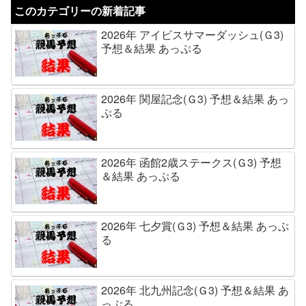
このカテゴリーの新着記事
2026年 アイビスサマーダッシュ(Ｇ3)
予想＆結果 あっぷる
2026年 関屋記念(Ｇ3) 予想＆結果 あっ
ぷる
2026年 函館2歳ステークス(Ｇ3) 予想
＆結果 あっぷる
2026年 七夕賞(Ｇ3) 予想＆結果 あっぷ
る
2026年 北九州記念(Ｇ3) 予想＆結果 あ
っぷる