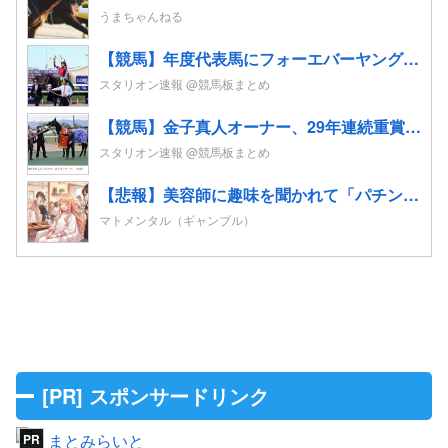
うまちゃんねる
【競馬】年度代表馬にフォーエバーヤング 得票率91%と圧倒！4歳以上牡馬、ダートと合わせて三冠
スタリオン速報 @競馬板まとめ
【競馬】金子真人オーナー、29年連続重賞勝利！初重賞制覇から1年も途切れることなく29年… JRA重賞は122勝目 ネット「すごすぎる」
スタリオン速報 @競馬板まとめ
【悲報】美容師に趣味を聞かれて「パチンコ」と答えた結果ｗｗｗｗｗｗ
マトメンタル（ギャンブル）
[PR] スポンサードリンク