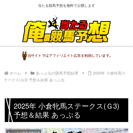
当たる競馬予想を無料で公開します
ホーム
あっぷるの競馬予想結果
2025年 小倉牝馬ス
テークス(Ｇ3) 予想＆結果 あっぷる
2025年 小倉牝馬ステークス(Ｇ3)
予想＆結果 あっぷる
あっぷるの競馬予想結果