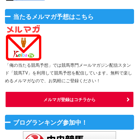
当たるメルマガ予想はこちら
「俺の当たる競馬予想」では競馬専門メールマガジン配信スタン
ド「競馬TV」を利用して競馬予想を配信しています。無料で楽し
めるメルマガなので、お気軽にご登録ください！
メルマガ登録はコチラから
ブログランキング参加中！