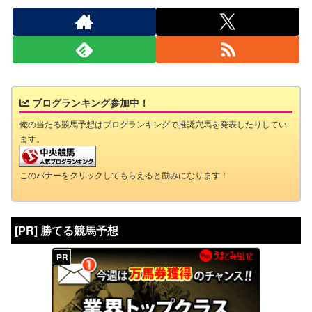
ブログランキング参加中！
俺の当たる競馬予想はブログランキングで推奨穴馬を発表したりしてい
ます。
このバナーをクリックしてもらえると励みになります！
[PR] 勝てる競馬予想