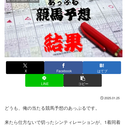
X
Facebook
はてブ
LINE
コピー
2025.01.25
どうも、俺の当たる競馬予想のあっぷるです。
来たら仕方ないで切ったシンティレーションが、1着同着