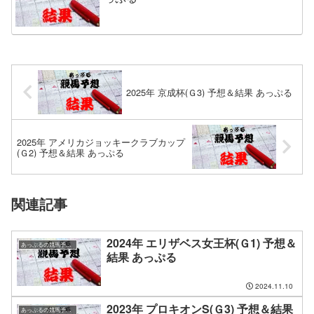
2025年 京成杯(Ｇ3) 予想＆結果 あっぷる
2025年 アメリカジョッキークラブカップ
(Ｇ2) 予想＆結果 あっぷる
関連記事
2024年 エリザベス女王杯(Ｇ1) 予想＆
あっぷるの競馬予想結果
結果 あっぷる
2024.11.10
2023年 プロキオンS(Ｇ3) 予想＆結果
あっぷるの競馬予想結果