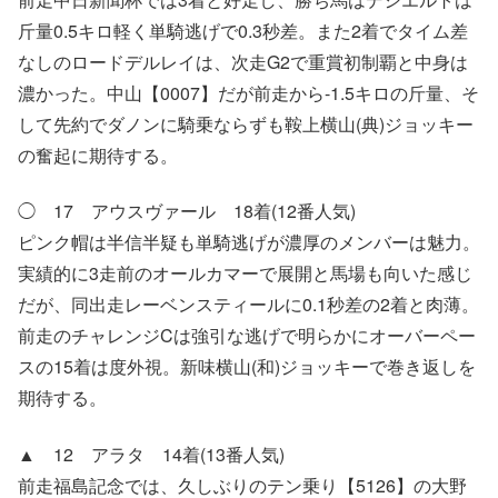
斤量0.5キロ軽く単騎逃げで0.3秒差。また2着でタイム差
なしのロードデルレイは、次走G2で重賞初制覇と中身は
濃かった。中山【0007】だが前走から-1.5キロの斤量、そ
して先約でダノンに騎乗ならずも鞍上横山(典)ジョッキー
の奮起に期待する。
◯ 17 アウスヴァール 18着(12番人気)
ピンク帽は半信半疑も単騎逃げが濃厚のメンバーは魅力。
実績的に3走前のオールカマーで展開と馬場も向いた感じ
だが、同出走レーベンスティールに0.1秒差の2着と肉薄。
前走のチャレンジCは強引な逃げで明らかにオーバーペー
スの15着は度外視。新味横山(和)ジョッキーで巻き返しを
期待する。
▲ 12 アラタ 14着(13番人気)
前走福島記念では、久しぶりのテン乗り【5126】の大野