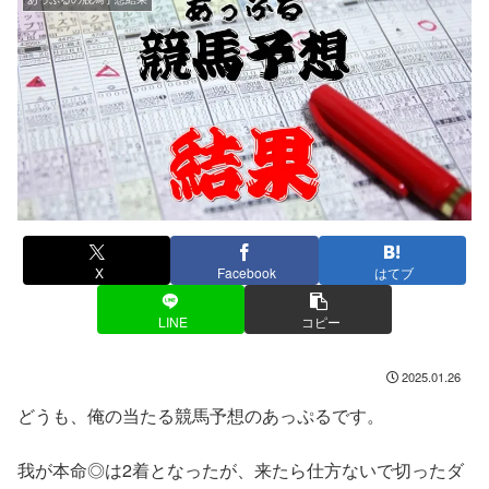
X
Facebook
はてブ
LINE
コピー
2025.01.26
どうも、俺の当たる競馬予想のあっぷるです。
我が本命◎は2着となったが、来たら仕方ないで切ったダ