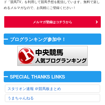
ド「競馬TV」を利用して競馬予想を配信しています。無料で楽し
めるメルマガなので、お気軽にご登録ください！
メルマガ登録はコチラから
ブログランキング参加中！
SPECIAL THANKS LINKS
スタリオン速報 ＠競馬板まとめ
うまちゃんねる