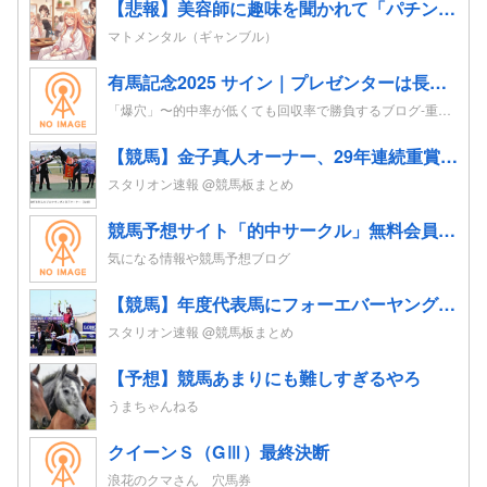
【悲報】美容師に趣味を聞かれて「パチンコ」と答えた結果ｗｗｗｗｗｗ
マトメンタル（ギャンブル）
有馬記念2025 サイン｜プレゼンターは長澤まさみ。ポスターはレガレイラ。CMはドラマがテーマ？！
「爆穴」〜的中率が低くても回収率で勝負するブログ-重賞レースの追い切り考察を競馬予想へ-
【競馬】金子真人オーナー、29年連続重賞勝利！初重賞制覇から1年も途切れることなく29年… JRA重賞は122勝目 ネット「すごすぎる」
スタリオン速報 @競馬板まとめ
競馬予想サイト「的中サークル」無料会員登録｜初心者も指数とプロ予想で週末レースを攻略
気になる情報や競馬予想ブログ
【競馬】年度代表馬にフォーエバーヤング 得票率91%と圧倒！4歳以上牡馬、ダートと合わせて三冠
スタリオン速報 @競馬板まとめ
【予想】競馬あまりにも難しすぎるやろ
うまちゃんねる
クイーンＳ（GⅢ）最終決断
浪花のクマさん 穴馬券