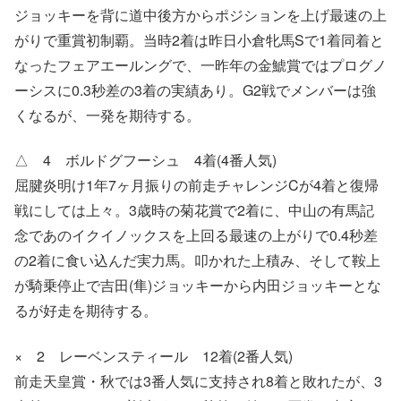
ジョッキーを背に道中後方からポジションを上げ最速の上
がりで重賞初制覇。当時2着は昨日小倉牝馬Sで1着同着と
なったフェアエールングで、一昨年の金鯱賞ではプログノ
ーシスに0.3秒差の3着の実績あり。G2戦でメンバーは強
くなるが、一発を期待する。
△ 4 ボルドグフーシュ 4着(4番人気)
屈腱炎明け1年7ヶ月振りの前走チャレンジCが4着と復帰
戦にしては上々。3歳時の菊花賞で2着に、中山の有馬記
念であのイクイノックスを上回る最速の上がりで0.4秒差
の2着に食い込んだ実力馬。叩かれた上積み、そして鞍上
が騎乗停止で吉田(隼)ジョッキーから内田ジョッキーとな
るが好走を期待する。
× 2 レーベンスティール 12着(2番人気)
前走天皇賞・秋では3番人気に支持され8着と敗れたが、3