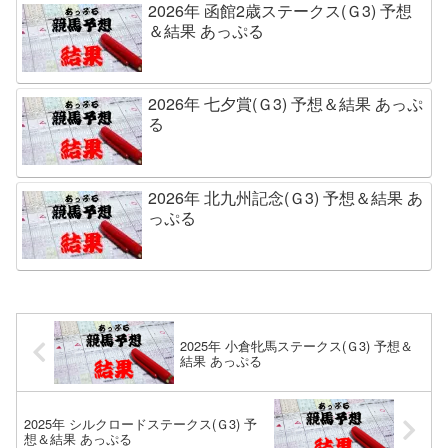
2026年 函館2歳ステークス(Ｇ3) 予想
＆結果 あっぷる
2026年 七夕賞(Ｇ3) 予想＆結果 あっぷ
る
2026年 北九州記念(Ｇ3) 予想＆結果 あ
っぷる
2025年 小倉牝馬ステークス(Ｇ3) 予想＆
結果 あっぷる
2025年 シルクロードステークス(Ｇ3) 予
想＆結果 あっぷる