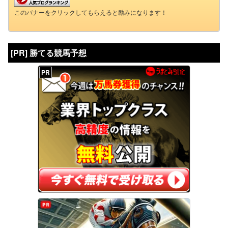
このバナーをクリックしてもらえると励みになります！
[PR] 勝てる競馬予想