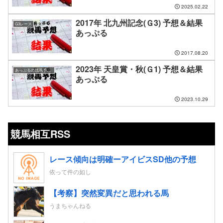
2025.02.22
2017年 北九州記念(Ｇ3) 予想＆結果
G3レース
あっぷる
2017.08.20
2023年 天皇賞・秋(Ｇ1) 予想＆結果
あっぷるの競馬予想結果
あっぷる
2023.10.29
競馬相互RSS
レース傾向は明確ーアイビスSD他の予想
依って件の如し
【考察】突然変異だと思われる馬
うまちゃんねる