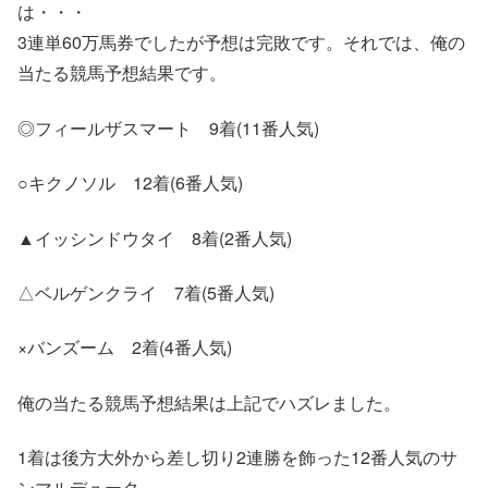
は・・・
3連単60万馬券でしたが予想は完敗です。それでは、俺の
当たる競馬予想結果です。
◎フィールザスマート 9着(11番人気)
○キクノソル 12着(6番人気)
▲イッシンドウタイ 8着(2番人気)
△ベルゲンクライ 7着(5番人気)
×バンズーム 2着(4番人気)
俺の当たる競馬予想結果は上記でハズレました。
1着は後方大外から差し切り2連勝を飾った12番人気のサ
ンマルデューク、