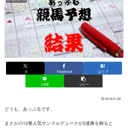
X
Facebook
はてブ
LINE
コピー
2016.01.09
どうも、あっぷるです。
まさかの12番人気サンマルデュークが2連勝を飾ると