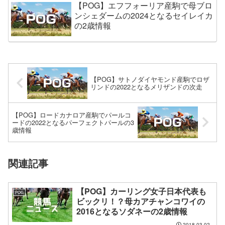
【POG】エフフォーリア産駒で母ブロ
ンシェダームの2024となるセイレイカ
の2歳情報
【POG】サトノダイヤモンド産駒でロザ
リンドの2022となるメリザンドの次走
【POG】ロードカナロア産駒でパールコ
ードの2022となるパーフェクトパールの3
歳情報
関連記事
【POG】カーリング女子日本代表も
POG
ビックリ！？母カアチャンコワイの
2016となるソダネーの2歳情報
2018.03.02