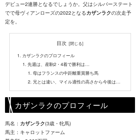
デビュー2連勝となるでしょうか。父はシルバーステート
でで母ヴィアンローズの2022となる
カザンラク
の次走予
定を。
目次
カザンラクのプロフィール
先週は、産駒2・4着で勝利は…
母はフランスの中距離重賞勝ち馬
兄とは違い、マイル適性の高さから今後は…
カザンラクのプロフィール
馬名：
カザンラク
(3歳・牝馬)
馬主：キャロットファーム