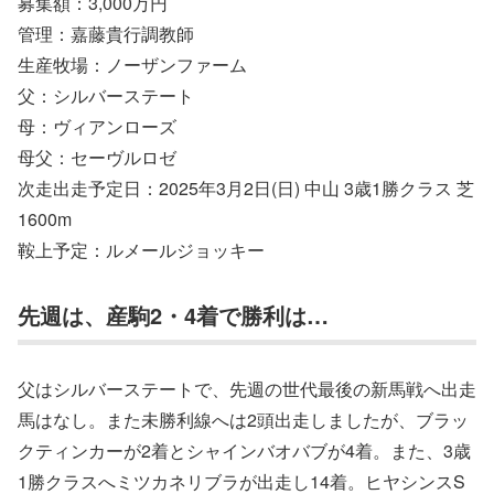
募集額：3,000万円
管理：嘉藤貴行調教師
生産牧場：ノーザンファーム
父：シルバーステート
母：ヴィアンローズ
母父：セーヴルロゼ
次走出走予定日：2025年3月2日(日) 中山 3歳1勝クラス 芝
1600m
鞍上予定：ルメールジョッキー
先週は、産駒2・4着で勝利は…
父はシルバーステートで、先週の世代最後の新馬戦へ出走
馬はなし。また未勝利線へは2頭出走しましたが、ブラッ
クティンカーが2着とシャインバオバブが4着。また、3歳
1勝クラスへミツカネリブラが出走し14着。ヒヤシンスS