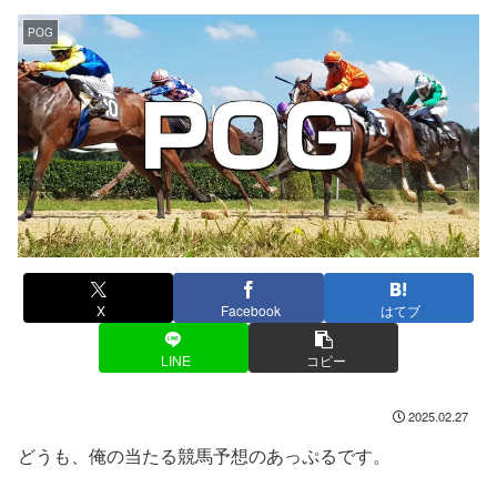
POG
X
Facebook
はてブ
LINE
コピー
2025.02.27
どうも、俺の当たる競馬予想のあっぷるです。