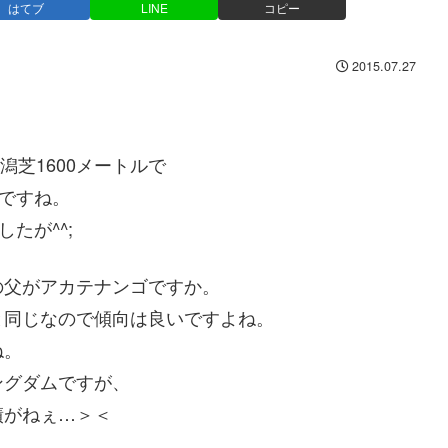
はてブ
LINE
コピー
2015.07.27
潟芝1600メートルで
うですね。
たが^^;
の父がアカテナンゴですか。
と同じなので傾向は良いですよね。
ね。
ングダムですが、
績がねぇ…＞＜