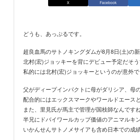
X
Facebook
どうも、あっぷるです。
超良血馬のサトノキングダムが8月8日(土)の新
北村(宏)ジョッキーを背にデビュー予定だそ
私的には北村(宏)ジョッキーというのが意外でし
父がディープインパクトに母がダリシア、母
配合的にはエックスマークやワールドエース
また、里見氏が馬主で管理が国枝師なんです
半兄にドバイワールカップ価値のアニマルキ
いかんせんサトノメサイアも含め日本での成