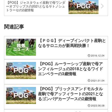
【POG】ジャスタウェイ産駒で母ワンダ
ーオブリップスの2021となるサトノシュ
トラーセの2歳情報
関連記事
【ＰＯＧ】ディープインパクト産駒と
POG
なるサロニカが新馬戦快勝！
2016.12.04
【POG】ルーラーシップ産駒で母ア
POG
ンフィルージュの2018となるワイド
エンペラーの3歳情報
2021.01.04
【POG】ブリックスアンドモルタル
POG
産駒で母アッフィラートの2021とな
るゴンバデカーブースの2歳情報
2023.06.08