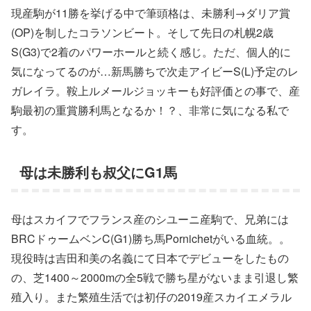
現産駒が11勝を挙げる中で筆頭格は、未勝利→ダリア賞
(OP)を制したコラソンビート。そして先日の札幌2歳
S(G3)で2着のパワーホールと続く感じ。ただ、個人的に
気になってるのが…新馬勝ちで次走アイビーS(L)予定のレ
ガレイラ。鞍上ルメールジョッキーも好評価との事で、産
駒最初の重賞勝利馬となるか！？、非常に気になる私で
す。
母は未勝利も叔父にG1馬
母はスカイフでフランス産のシユーニ産駒で、兄弟には
BRCドゥームベンC(G1)勝ち馬Pornichetがいる血統。。
現役時は吉田和美の名義にて日本でデビューをしたもの
の、芝1400～2000mの全5戦で勝ち星がないまま引退し繁
殖入り。また繁殖生活では初仔の2019産スカイエメラル