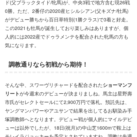
ド(父ブラックタイド/牝馬)が、中央3戦で地方含む現26戦
0勝。ただ、2番仔の2020産ヒシルシアン(父キズナ/牡馬)
がデビュー勝ちから百日草特別(1勝クラス)で3着と好走。
この2021も牡馬が誕生しており楽しみはありますが、個
人的には2022産でドゥラメンテを配合された牝馬の方も
気になります。
調教通りなら初戦から期待！
そんな中、スワーヴリチャードを配合された
ショーマンフ
リート
が今週末のデビューが決まりましね。馬主は星野壽
市氏がセレクトセールにて2,900万円で落札。預託先は、
ヤングマンパワーやアユサンで結果を出してるお馴染み手
塚調教師へとなります。デビュー戦が個人的にマイルデビ
ューは以外でしたが、18日(祝月)の中山芝1600mで鞍上は
モレイラジョッキーを予定とされていますね。調教は先週