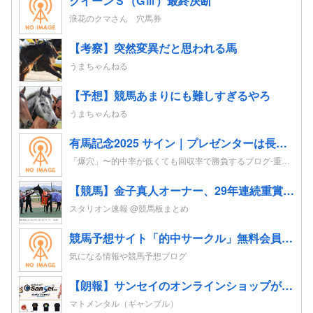
クイーンＳ（GⅢ）最終決断
浪花のクマさん 穴馬券
【考察】突然変異だと思われる馬
うまちゃんねる
【予想】競馬あまりにも難しすぎるやろ
うまちゃんねる
有馬記念2025 サイン｜プレゼンターは長澤まさみ。ポスターはレガレイラ。CMはドラマがテーマ？！
「爆穴」〜的中率が低くても回収率で勝負するブログ-重賞レースの追い切り考察を競馬予想へ-
【競馬】金子真人オーナー、29年連続重賞勝利！初重賞制覇から1年も途切れることなく29年… JRA重賞は122勝目 ネット「すごすぎる」
スタリオン速報 @競馬板まとめ
競馬予想サイト「的中サークル」無料会員登録｜初心者も指数とプロ予想で週末レースを攻略
気になる情報や競馬予想ブログ
【朗報】サンセイのオンラインショップが再オープン 「新7500Tシャツ」「BOX of GARO」「Wall of GARO」が追加されてるぞ
マトメンタル（ギャンブル）