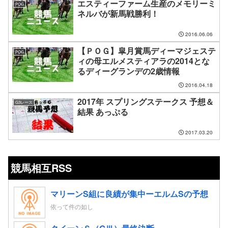
エスティーファーム生産のメモリーミ
POG
ネルバが新馬戦勝利！
2016.06.06
【ＰＯＧ】皐月賞馬ディーマジェステ
POG
ィの母エルメスティアラの2014とな
るディーグランデの2歳情報
2016.04.18
2017年 スプリングステークス 予想＆
G3レース
結果 あっぷる
2017.03.20
競馬相互RSS
マリーンS組に良績が集中ーエルムSの予想
依って件の如し