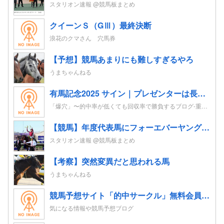
スタリオン速報 @競馬板まとめ
クイーンＳ（GⅢ）最終決断
浪花のクマさん 穴馬券
【予想】競馬あまりにも難しすぎるやろ
うまちゃんねる
有馬記念2025 サイン｜プレゼンターは長澤まさみ。ポスターはレガレイラ。CMはドラマがテーマ？！
「爆穴」〜的中率が低くても回収率で勝負するブログ-重賞レースの追い切り考察を競馬予想へ-
【競馬】年度代表馬にフォーエバーヤング 得票率91%と圧倒！4歳以上牡馬、ダートと合わせて三冠
スタリオン速報 @競馬板まとめ
【考察】突然変異だと思われる馬
うまちゃんねる
競馬予想サイト「的中サークル」無料会員登録｜初心者も指数とプロ予想で週末レースを攻略
気になる情報や競馬予想ブログ