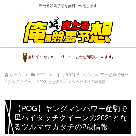
当たる競馬予想を無料で公開します
ホーム
POG
【POG】ヤングマンパワー産駒で母ハ
イタッチクイーンの2021となるツルマウカタチの2歳情報
【POG】ヤングマンパワー産駒で
母ハイタッチクイーンの2021とな
るツルマウカタチの2歳情報