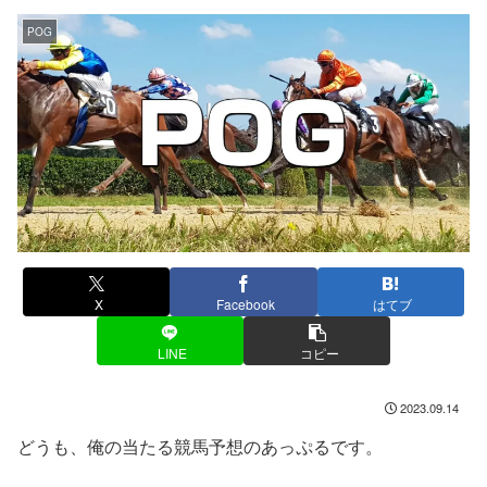
POG
X
Facebook
はてブ
LINE
コピー
2023.09.14
どうも、俺の当たる競馬予想のあっぷるです。