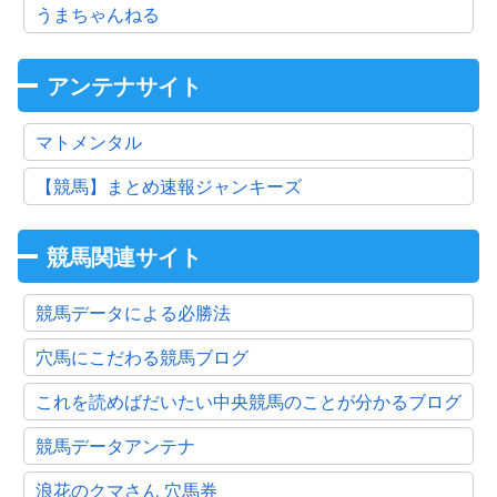
うまちゃんねる
アンテナサイト
マトメンタル
【競馬】まとめ速報ジャンキーズ
競馬関連サイト
競馬データによる必勝法
穴馬にこだわる競馬ブログ
これを読めばだいたい中央競馬のことが分かるブログ
競馬データアンテナ
浪花のクマさん 穴馬券