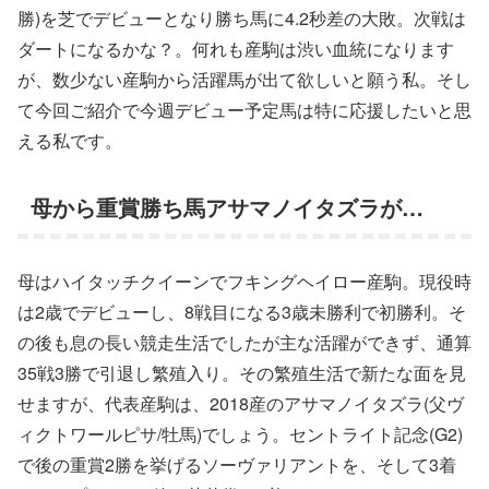
勝)を芝でデビューとなり勝ち馬に4.2秒差の大敗。次戦は
ダートになるかな？。何れも産駒は渋い血統になります
が、数少ない産駒から活躍馬が出て欲しいと願う私。そし
て今回ご紹介で今週デビュー予定馬は特に応援したいと思
える私です。
母から重賞勝ち馬アサマノイタズラが…
母はハイタッチクイーンでフキングヘイロー産駒。現役時
は2歳でデビューし、8戦目になる3歳未勝利で初勝利。そ
の後も息の長い競走生活でしたが主な活躍ができず、通算
35戦3勝で引退し繁殖入り。その繁殖生活で新たな面を見
せますが、代表産駒は、2018産のアサマノイタズラ(父ヴ
ィクトワールピサ/牡馬)でしょう。セントライト記念(G2)
で後の重賞2勝を挙げるソーヴァリアントを、そして3着