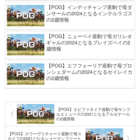
【POG】インディチャンプ産駒で母ダ
ンサールの2024となるインテルラゴス
の2歳情報
【POG】ニューベイ産駒で母ガリレオ
ギャルの2024となるブレイズベイの2
歳情報
【POG】エフフォーリア産駒で母ブロ
ンシェダームの2024となるセイレイカ
の2歳情報
【POG】エピファネイア産駒で母サンブ
ルエミューズの2021となるアルセナール
の2歳情報
【POG】スワーヴリチャード産駒で母ス
カイフの2021となるショーマンフリート