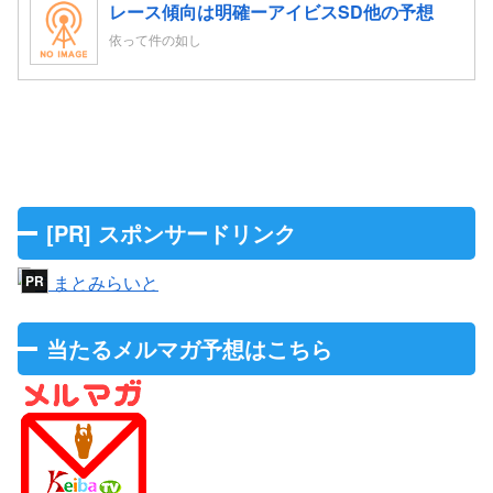
レース傾向は明確ーアイビスSD他の予想
依って件の如し
[PR] スポンサードリンク
当たるメルマガ予想はこちら