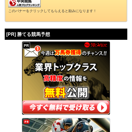
このバナーをクリックしてもらえると励みになります！
[PR] 勝てる競馬予想