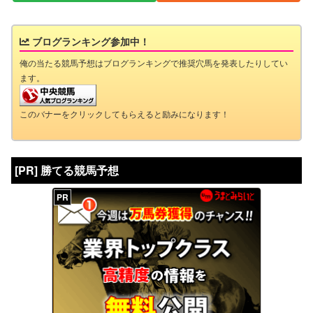
ブログランキング参加中！
俺の当たる競馬予想はブログランキングで推奨穴馬を発表したりしてい
ます。
このバナーをクリックしてもらえると励みになります！
[PR] 勝てる競馬予想