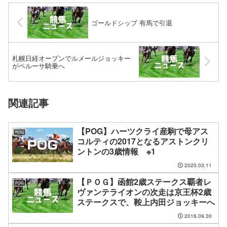
ゴールドシップ 有馬で引退
札幌日経オープンでルメールジョッキー
がペルーサ騎乗へ
関連記事
【POG】ハーツクライ産駒で母アス
POG
コルティの2017となるアストンクリ
ントンの3歳情報 ※1
2020.03.11
【ＰＯＧ】函館2歳ステークス覇者レ
POG
ヴァンテライオンの次走は京王杯2歳
ステークスで、鞍上内田ジョッキーへ
2016.09.30