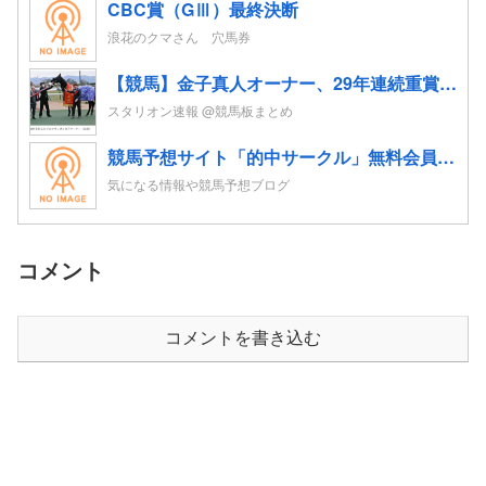
CBC賞（GⅢ）最終決断
浪花のクマさん 穴馬券
【競馬】金子真人オーナー、29年連続重賞勝利！初重賞制覇から1年も途切れることなく29年… JRA重賞は122勝目 ネット「すごすぎる」
スタリオン速報 @競馬板まとめ
競馬予想サイト「的中サークル」無料会員登録｜初心者も指数とプロ予想で週末レースを攻略
気になる情報や競馬予想ブログ
コメント
コメントを書き込む