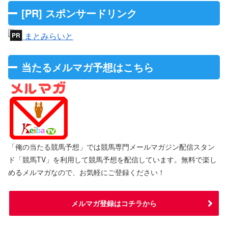
[PR] スポンサードリンク
当たるメルマガ予想はこちら
「俺の当たる競馬予想」では競馬専門メールマガジン配信スタン
ド「競馬TV」を利用して競馬予想を配信しています。無料で楽し
めるメルマガなので、お気軽にご登録ください！
メルマガ登録はコチラから