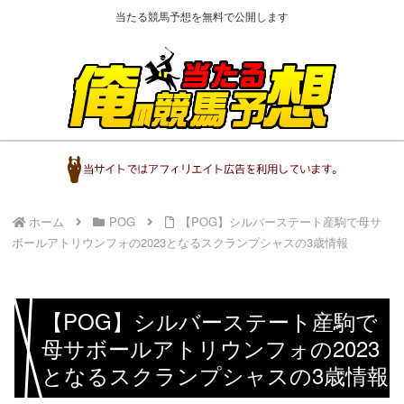
当たる競馬予想を無料で公開します
ホーム
POG
【POG】シルバーステート産駒で母サ
ボールアトリウンフォの2023となるスクランプシャスの3歳情報
【POG】シルバーステート産駒で
母サボールアトリウンフォの2023
となるスクランプシャスの3歳情報