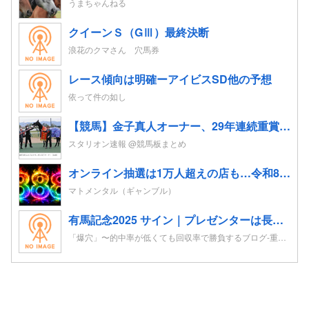
うまちゃんねる
クイーンＳ（GⅢ）最終決断
浪花のクマさん 穴馬券
レース傾向は明確ーアイビスSD他の予想
依って件の如し
【競馬】金子真人オーナー、29年連続重賞勝利！初重賞制覇から1年も途切れることなく29年… JRA重賞は122勝目 ネット「すごすぎる」
スタリオン速報 @競馬板まとめ
オンライン抽選は1万人超えの店も…令和8年8月8日が来る・・・！！
マトメンタル（ギャンブル）
有馬記念2025 サイン｜プレゼンターは長澤まさみ。ポスターはレガレイラ。CMはドラマがテーマ？！
「爆穴」〜的中率が低くても回収率で勝負するブログ-重賞レースの追い切り考察を競馬予想へ-