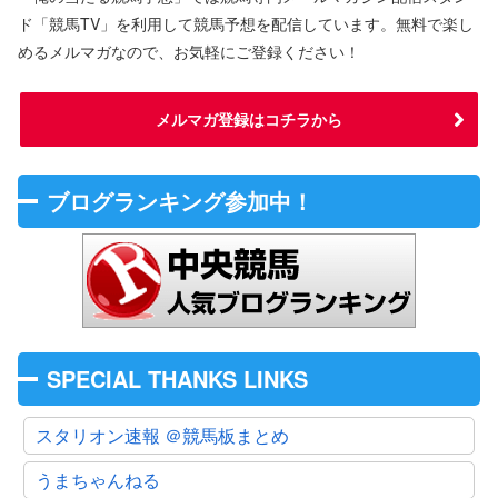
ド「競馬TV」を利用して競馬予想を配信しています。無料で楽し
めるメルマガなので、お気軽にご登録ください！
メルマガ登録はコチラから
ブログランキング参加中！
SPECIAL THANKS LINKS
スタリオン速報 ＠競馬板まとめ
うまちゃんねる