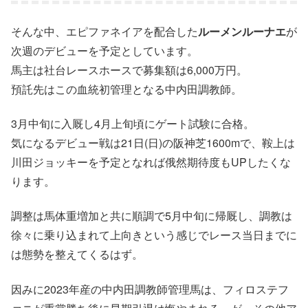
そんな中、エピファネイアを配合した
ルーメンルーナエ
が
次週のデビューを予定としています。
馬主は社台レースホースで募集額は6,000万円。
預託先はこの血統初管理となる中内田調教師。
3月中旬に入厩し4月上旬頃にゲート試験に合格。
気になるデビュー戦は21日(日)の阪神芝1600mで、鞍上は
川田ジョッキーを予定となれば俄然期待度もUPしたくな
ります。
調整は馬体重増加と共に順調で5月中旬に帰厩し、調教は
徐々に乗り込まれて上向きという感じでレース当日までに
は態勢を整えてくるはず。
因みに2023年産の中内田調教師管理馬は、フィロステフ