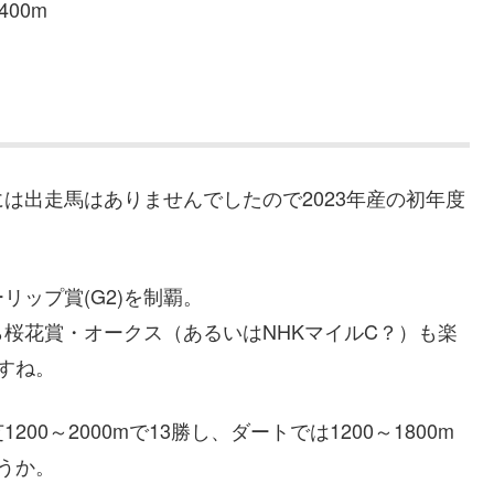
400m
は出走馬はありませんでしたので2023年産の初年度
ップ賞(G2)を制覇。
桜花賞・オークス（あるいはNHKマイルC？）も楽
すね。
0～2000mで13勝し、ダートでは1200～1800m
うか。