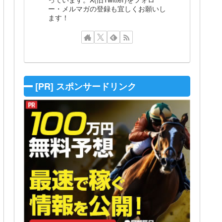
ー・メルマガの登録も宜しくお願いし
ます！
[PR] スポンサードリンク