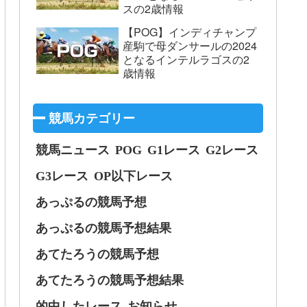
スの2歳情報
【POG】インディチャンプ
産駒で母ダンサールの2024
となるインテルラゴスの2
歳情報
競馬カテゴリー
競馬ニュース
POG
G1レース
G2レース
G3レース
OP以下レース
あっぷるの競馬予想
あっぷるの競馬予想結果
あてたろうの競馬予想
あてたろうの競馬予想結果
的中したレース
お知らせ