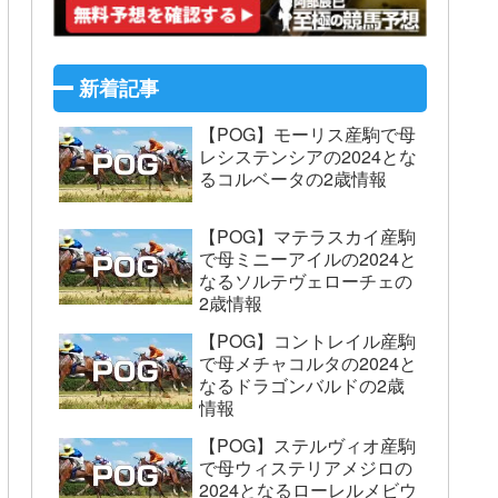
新着記事
【POG】モーリス産駒で母
レシステンシアの2024とな
るコルベータの2歳情報
【POG】マテラスカイ産駒
で母ミニーアイルの2024と
なるソルテヴェローチェの
2歳情報
【POG】コントレイル産駒
で母メチャコルタの2024と
なるドラゴンバルドの2歳
情報
【POG】ステルヴィオ産駒
で母ウィステリアメジロの
2024となるローレルメビウ