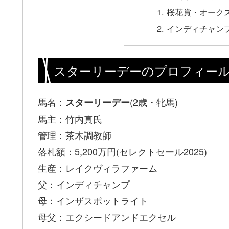
桜花賞・オーク
インディチャン
スターリーデーのプロフィー
馬名：
(2歳・牝馬)
スターリーデー
馬主：竹内真氏
管理：茶木調教師
落札額：5,200万円(セレクトセール2025)
生産：レイクヴィラファーム
父：インディチャンプ
母：インザスポットライト
母父：エクシードアンドエクセル