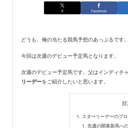
X
Facebook
どうも、俺の当たる競馬予想のあっぷるです
今回は次週のデビュー予定馬となります。
次週のデビュー予定馬です。父はインディチャ
をご紹介したいと思います。
リーデー
目
スターリーデーのプロ
先週の開幕新馬へ