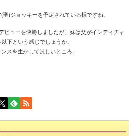
(聖)ジョッキーを予定されている様ですね。
月デビューを快勝しましたが、妹は父がインディチャ
イル以下という感じでしょうか。
ャンスを生かしてほしいところ。