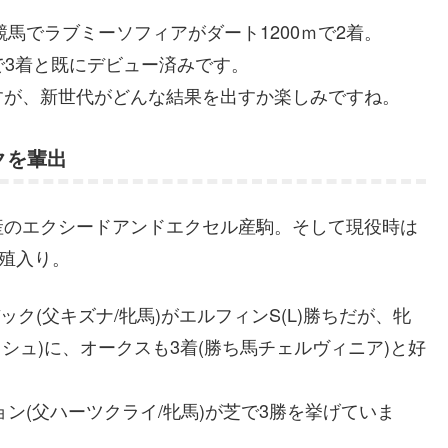
競馬でラブミーソフィアがダート1200ｍで2着。
で3着と既にデビュー済みです。
すが、新世代がどんな結果を出すか楽しみですね。
クを輩出
産のエクシードアンドエクセル産駒。そして現役時は
繁殖入り。
ック(父キズナ/牝馬)がエルフィンS(L)勝ちだが、牝
シュ)に、オークスも3着(勝ち馬チェルヴィニア)と好
ョン(父ハーツクライ/牝馬)が芝で3勝を挙げていま