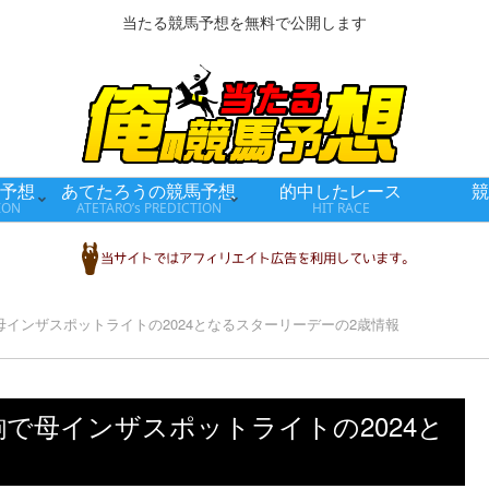
当たる競馬予想を無料で公開します
予想
あてたろうの競馬予想
的中したレース
競
ION
ATETARO’s PREDICTION
HIT RACE
母インザスポットライトの2024となるスターリーデーの2歳情報
で母インザスポットライトの2024と