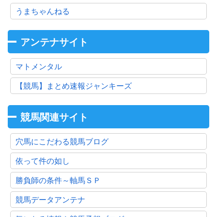
うまちゃんねる
アンテナサイト
マトメンタル
【競馬】まとめ速報ジャンキーズ
競馬関連サイト
穴馬にこだわる競馬ブログ
依って件の如し
勝負師の条件～軸馬ＳＰ
競馬データアンテナ