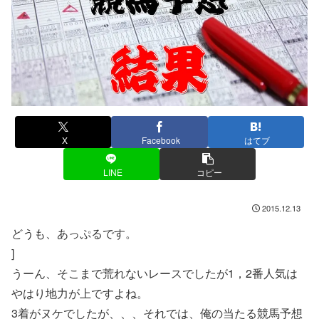
X
Facebook
はてブ
LINE
コピー
2015.12.13
どうも、あっぷるです。
]
うーん、そこまで荒れないレースでしたが1，2番人気は
やはり地力が上ですよね。
3着がヌケでしたが、、、それでは、俺の当たる競馬予想