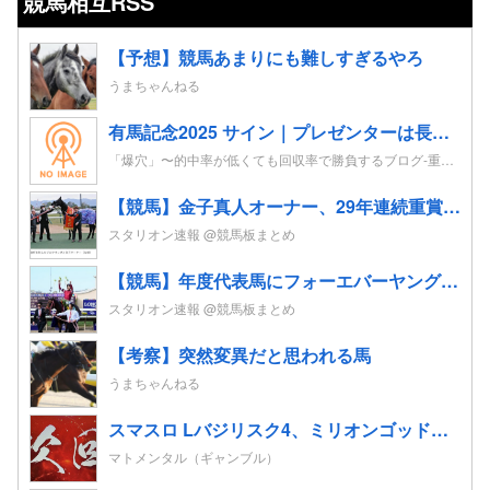
競馬相互RSS
【予想】競馬あまりにも難しすぎるやろ
うまちゃんねる
有馬記念2025 サイン｜プレゼンターは長澤まさみ。ポスターはレガレイラ。CMはドラマがテーマ？！
「爆穴」〜的中率が低くても回収率で勝負するブログ-重賞レースの追い切り考察を競馬予想へ-
【競馬】金子真人オーナー、29年連続重賞勝利！初重賞制覇から1年も途切れることなく29年… JRA重賞は122勝目 ネット「すごすぎる」
スタリオン速報 @競馬板まとめ
【競馬】年度代表馬にフォーエバーヤング 得票率91%と圧倒！4歳以上牡馬、ダートと合わせて三冠
スタリオン速報 @競馬板まとめ
【考察】突然変異だと思われる馬
うまちゃんねる
スマスロ Lバジリスク4、ミリオンゴッドと同じ筐体で登場するらしい
マトメンタル（ギャンブル）