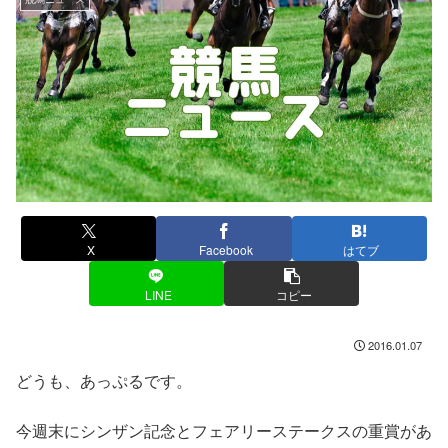
X
Facebook
はてブ
LINE
コピー
2016.01.07
どうも、あっぷるです。
今週末にシンザン記念とフェアリーステークスの重賞があ