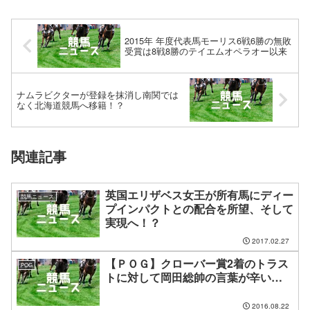
2015年 年度代表馬モーリス6戦6勝の無敗
受賞は8戦8勝のテイエムオペラオー以来
ナムラビクターが登録を抹消し南関では
なく北海道競馬へ移籍！？
関連記事
英国エリザベス女王が所有馬にディー
競馬ニュース
プインパクトとの配合を所望、そして
実現へ！？
2017.02.27
【ＰＯＧ】クローバー賞2着のトラス
POG
トに対して岡田総帥の言葉が辛い…
2016.08.22