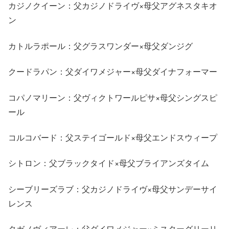
カジノクイーン：父カジノドライヴ×母父アグネスタキオ
ン
カトルラポール：父グラスワンダー×母父ダンジグ
クードラパン：父ダイワメジャー×母父ダイナフォーマー
コパノマリーン：父ヴィクトワールピサ×母父シングスピ
ール
コルコバード：父ステイゴールド×母父エンドスウィープ
シトロン：父ブラックタイド×母父ブライアンズタイム
シーブリーズラブ：父カジノドライヴ×母父サンデーサイ
レンス
タガノヴィアーレ：父ダイワメジャー×ミスターグリーリ