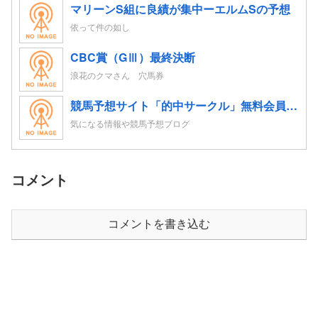
マリーンS組に良績が集中ーエルムSの予想
依って件の如し
CBC賞（GⅢ）最終決断
浪花のクマさん 穴馬券
競馬予想サイト「的中サークル」無料会員登録｜初心者も指数とプロ予想で週末レースを攻略
気になる情報や競馬予想ブログ
コメント
コメントを書き込む