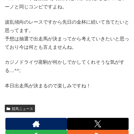
ーノと同じコンビですよね。
波乱傾向のレースですから先日の金杯に続いて当てたいと
思ってます。
予想は抽選で出走馬が決まってから考えていきたいと思っ
ており今は何とも言えませんね。
カジノドライヴ産駒が何かしでかしてくれそうな気がす
る…^^;
本日出走馬が決まるので楽しみですね！
競馬ニュース