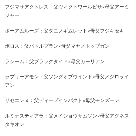
フジマサアクトレス：父ヴィクトワールピサ×母父アーミ
ジャー
ボーアムルーズ：父タニノギムレット×母父フジキセキ
ポロス：父バトルプラン×母父マヤノトップガン
ラシーム：父ブラックタイド×母父カーリアン
ラブリーアモン：父ソングオブウインド×母父メジロライ
アン
リセエンヌ：父ディープインパクト×母父モンズーン
ルミナスティアラ：父メイショウサムソン×母父アグネス
タキオン