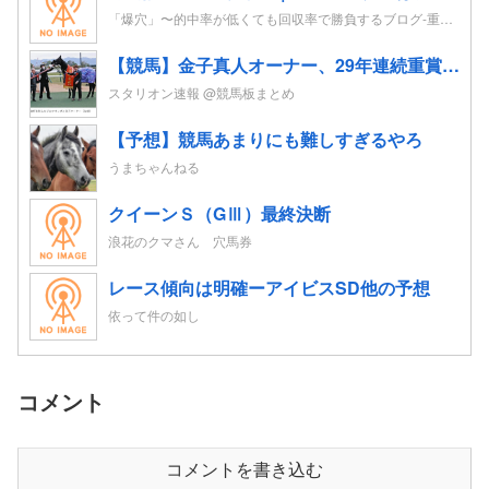
「爆穴」〜的中率が低くても回収率で勝負するブログ-重賞レースの追い切り考察を競馬予想へ-
【競馬】金子真人オーナー、29年連続重賞勝利！初重賞制覇から1年も途切れることなく29年… JRA重賞は122勝目 ネット「すごすぎる」
スタリオン速報 @競馬板まとめ
【予想】競馬あまりにも難しすぎるやろ
うまちゃんねる
クイーンＳ（GⅢ）最終決断
浪花のクマさん 穴馬券
レース傾向は明確ーアイビスSD他の予想
依って件の如し
コメント
コメントを書き込む