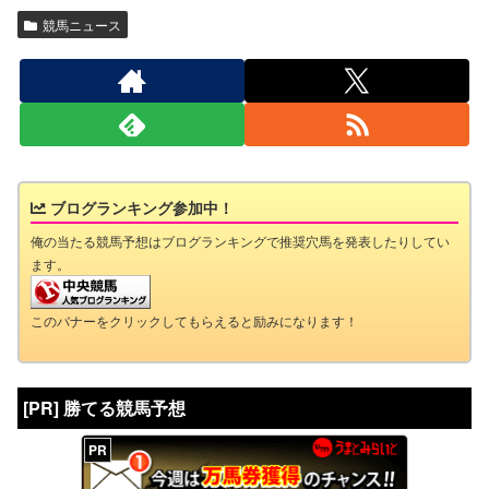
競馬ニュース
ブログランキング参加中！
俺の当たる競馬予想はブログランキングで推奨穴馬を発表したりしてい
ます。
このバナーをクリックしてもらえると励みになります！
[PR] 勝てる競馬予想