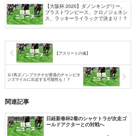
【大阪杯 2020】ダノンキングリー、
ブラストワンピース、クロノジェネシ
ス、ラッキーライラックで決まり！？
【アスリートの魂】
Ｇ1馬ダノンプラチナが香港のチャンピオ
ンズマイルに出走する可能性も！？
関連記事
日経新春杯2着のシャケトラが次走ゴ
競馬ニュース
ールドアクターとの対戦へ