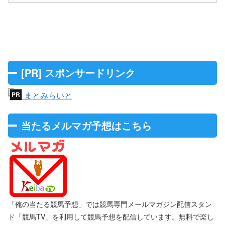
[PR] スポンサードリンク
当たるメルマガ予想はこちら
「俺の当たる競馬予想」では競馬専門メールマガジン配信スタン
ド「競馬TV」を利用して競馬予想を配信しています。無料で楽し