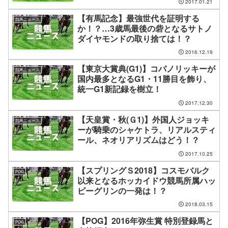
2017.01.21
【有馬記念】最強世代を証明する
競馬ニュース
か！？…3歳馬最後の砦となるサトノ
ダイヤモンドの取り捨ては！？
2016.12.19
【東京大賞典(G1)】コパノリッキーが
競馬ニュース
国内最多となるG1・11勝目を飾り、
統一G1新記録を樹立！
2017.12.30
【天皇賞・秋(Ｇ1)】外国人ジョッキ
競馬ニュース
ーが騎乗のシャケトラ、リアルスティ
ール、ネオリアリズムはどう！？
2017.10.25
【スプリングＳ2018】コスモバルク
POG
以来となるホッカイドウ競馬所属ハッ
ピーグリンの一発は！？
2018.03.15
【POG】2016年弥生賞 特別登録馬と
POG