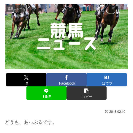
競馬ニュース
X
Facebook
はてブ
LINE
コピー
2016.02.10
どうも、あっぷるです。