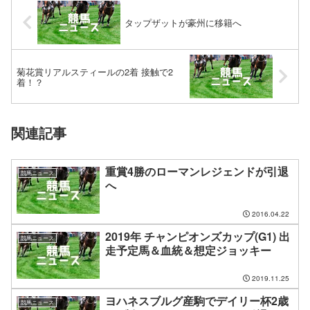
タップザットが豪州に移籍へ
菊花賞リアルスティールの2着 接触で2
着！？
関連記事
重賞4勝のローマンレジェンドが引退
競馬ニュース
へ
2016.04.22
2019年 チャンピオンズカップ(G1) 出
競馬ニュース
走予定馬＆血統＆想定ジョッキー
2019.11.25
ヨハネスブルグ産駒でデイリー杯2歳
競馬ニュース