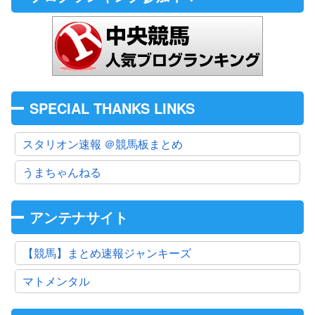
SPECIAL THANKS LINKS
スタリオン速報 ＠競馬板まとめ
うまちゃんねる
アンテナサイト
【競馬】まとめ速報ジャンキーズ
マトメンタル