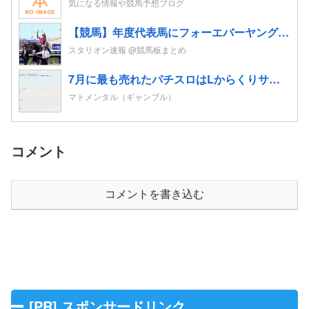
気になる情報や競馬予想ブログ
【競馬】年度代表馬にフォーエバーヤング 得票率91%と圧倒！4歳以上牡馬、ダートと合わせて三冠
スタリオン速報 @競馬板まとめ
7月に最も売れたパチスロはLからくりサーカス2の20000台！一度流れを作るとメーカーも安泰だな…
マトメンタル（ギャンブル）
コメント
コメントを書き込む
[PR] スポンサードリンク