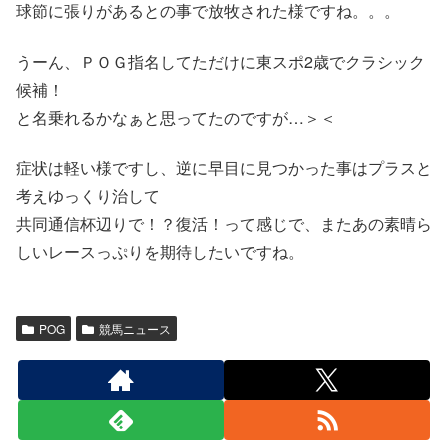
球節に張りがあるとの事で放牧された様ですね。。。
うーん、ＰＯＧ指名してただけに東スポ2歳でクラシック
候補！
と名乗れるかなぁと思ってたのですが…＞＜
症状は軽い様ですし、逆に早目に見つかった事はプラスと
考えゆっくり治して
共同通信杯辺りで！？復活！って感じで、またあの素晴ら
しいレースっぷりを期待したいですね。
POG
競馬ニュース