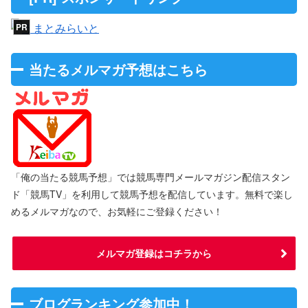
当たるメルマガ予想はこちら
「俺の当たる競馬予想」では競馬専門メールマガジン配信スタン
ド「競馬TV」を利用して競馬予想を配信しています。無料で楽し
めるメルマガなので、お気軽にご登録ください！
メルマガ登録はコチラから
ブログランキング参加中！