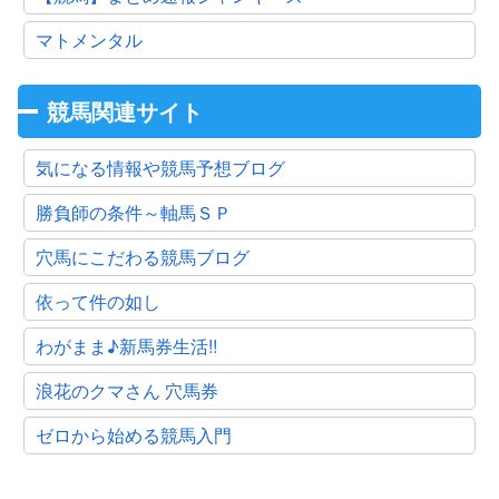
マトメンタル
競馬関連サイト
気になる情報や競馬予想ブログ
勝負師の条件～軸馬ＳＰ
穴馬にこだわる競馬ブログ
依って件の如し
わがまま♪新馬券生活!!
浪花のクマさん 穴馬券
ゼロから始める競馬入門