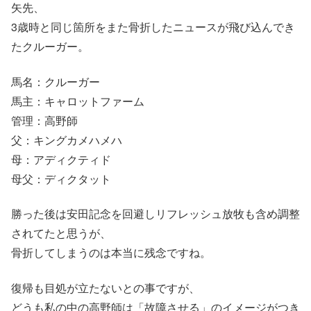
矢先、
3歳時と同じ箇所をまた骨折したニュースが飛び込んでき
たクルーガー。
馬名：クルーガー
馬主：キャロットファーム
管理：高野師
父：キングカメハメハ
母：アディクティド
母父：ディクタット
勝った後は安田記念を回避しリフレッシュ放牧も含め調整
されてたと思うが、
骨折してしまうのは本当に残念ですね。
復帰も目処が立たないとの事ですが、
どうも私の中の高野師は「故障させる」のイメージがつき