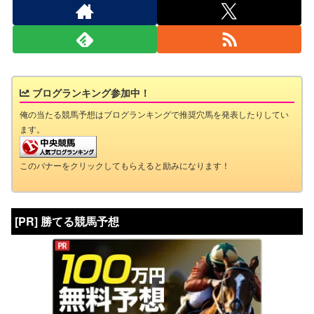
ブログランキング参加中！
俺の当たる競馬予想はブログランキングで推奨穴馬を発表したりしてい
ます。
このバナーをクリックしてもらえると励みになります！
[PR] 勝てる競馬予想