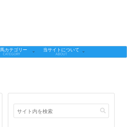
馬カテゴリー
当サイトについて
CATEGORY
ABOUT