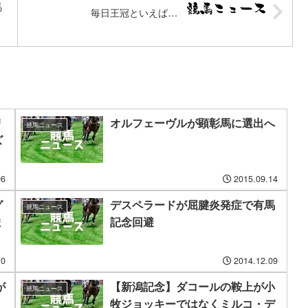
馬
毎日王冠といえば…
リ
オルフェーヴルが顕彰馬に選出へ
競馬ニュース
ズ
06
2015.09.14
グ
デスペラードが屈腱炎発症で有馬
競馬ニュース
ま
記念回避
10
2014.12.09
が
【新潟記念】ダコールの鞍上が小
競馬ニュース
牧ジョッキーではなくミルコ・デ