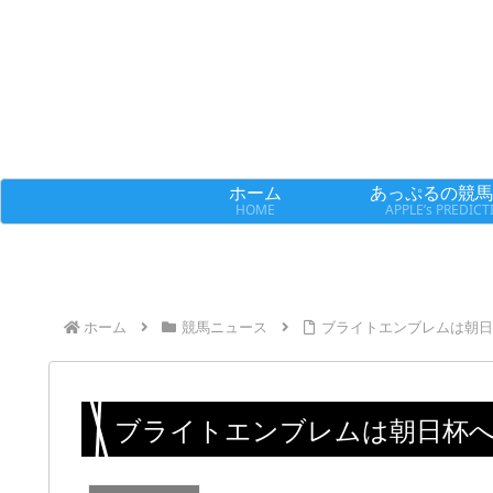
ホーム
あっぷるの競馬
HOME
APPLE’s PREDICT
ホーム
競馬ニュース
ブライトエンブレムは朝日
ブライトエンブレムは朝日杯