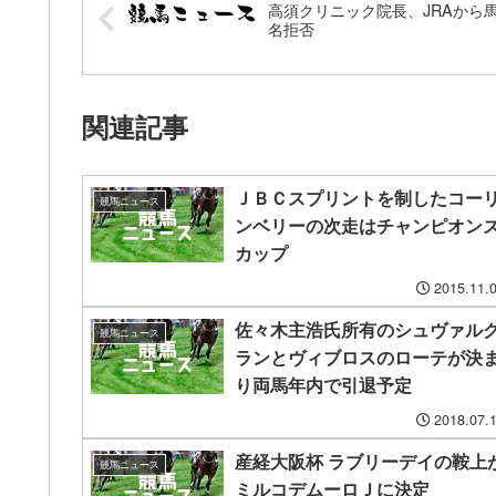
高須クリニック院長、JRAから
名拒否
関連記事
ＪＢＣスプリントを制したコー
競馬ニュース
ンベリーの次走はチャンピオン
カップ
2015.11.
佐々木主浩氏所有のシュヴァル
競馬ニュース
ランとヴィブロスのローテが決
り両馬年内で引退予定
2018.07.
産経大阪杯 ラブリーデイの鞍上
競馬ニュース
ミルコデムーロＪに決定