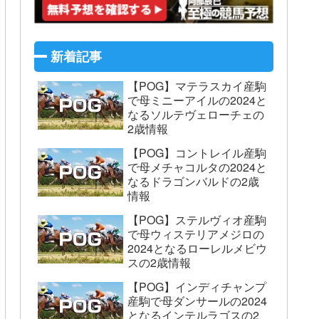
新着記事
【POG】マテラスカイ産駒
で母ミニーアイルの2024と
なるソルテヴェローチェの
2歳情報
【POG】コントレイル産駒
で母メチャコルタの2024と
なるドラゴンバルドの2歳
情報
【POG】ステルヴィオ産駒
で母ウィステリアメジロの
2024となるローレルメビウ
スの2歳情報
【POG】インディチャンプ
産駒で母ダンサールの2024
となるインテルラゴスの2