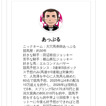
あっぷる
ニックネーム：大穴馬券師あっぷる
競馬暦：約30年
好きな騎手：田辺裕信ジョッキー
苦手な騎手：横山典弘ジョッキー
好きな馬：エルコンドルパサー
競馬予想スタンス：3連単5頭ボック
ス予想のみ(馬連や3連複は対象外)
で、人気薄を中心に人気馬も絡めた
60点で競馬予想。2025年は4本の配当
10万超えを的中し、2026年は現時点
で2本。スプリングSの170,870円と新
潟大賞典の800,010円を的中。競馬予
想をするなら的中率より回収率！をモ
ットーに今後も好予想ができればと思
っています。X(旧Twitter)をフォロ