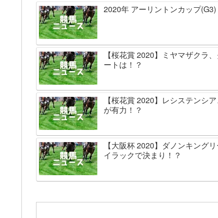
2020年 アーリントンカップ(G
【桜花賞 2020】ミヤマザク
ートは！？
【桜花賞 2020】レシステン
が有力！？
【大阪杯 2020】ダノンキン
イラックで決まり！？