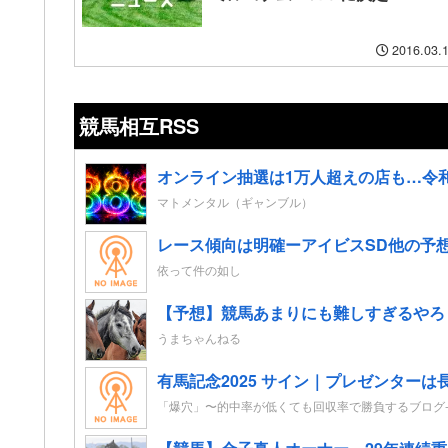
2016.03.
競馬相互RSS
オンライン抽選は1万人超えの店も…令和
マトメンタル（ギャンブル）
レース傾向は明確ーアイビスSD他の予
依って件の如し
【予想】競馬あまりにも難しすぎるやろ
うまちゃんねる
「爆穴」〜的中率が低くても回収率で勝負するブログ-