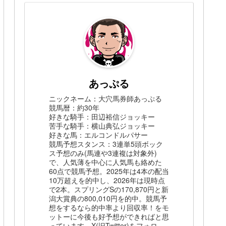
あっぷる
ニックネーム：大穴馬券師あっぷる
競馬暦：約30年
好きな騎手：田辺裕信ジョッキー
苦手な騎手：横山典弘ジョッキー
好きな馬：エルコンドルパサー
競馬予想スタンス：3連単5頭ボック
ス予想のみ(馬連や3連複は対象外)
で、人気薄を中心に人気馬も絡めた
60点で競馬予想。2025年は4本の配当
10万超えを的中し、2026年は現時点
で2本。スプリングSの170,870円と新
潟大賞典の800,010円を的中。競馬予
想をするなら的中率より回収率！をモ
ットーに今後も好予想ができればと思
っています。X(旧Twitter)をフォロ