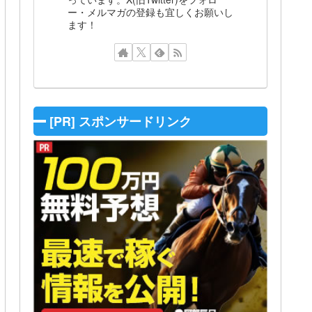
ー・メルマガの登録も宜しくお願いし
ます！
[PR] スポンサードリンク