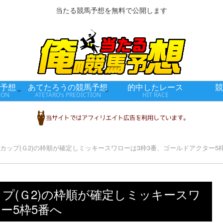
当たる競馬予想を無料で公開します
予想
あてたろうの競馬予想
的中したレース
競
ION
ATETARO’s PREDICTION
HIT RACE
カップ(Ｇ2)の枠順が確定しミッキースワローは3枠3番、ゴールドアクター5
プ(Ｇ2)の枠順が確定しミッキースワ
ー5枠5番へ