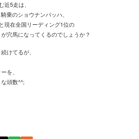
む近5走は、
Ｊ騎乗のショウナンバッハ、
と現在全国リーディング1位の
りが穴馬になってくるのでしょうか？
り続けてるが、
ターを、
頭数^^;