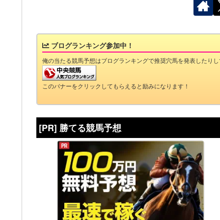
ブログランキング参加中！
俺の当たる競馬予想はブログランキングで推奨穴馬を発表したりし
このバナーをクリックしてもらえると励みになります！
[PR] 勝てる競馬予想