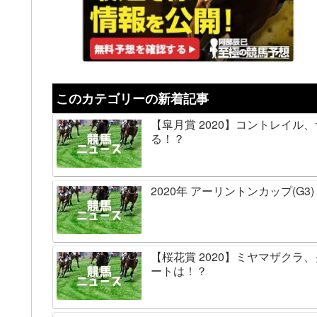
このカテゴリーの新着記事
【皐月賞 2020】コントレイ
る！？
2020年 アーリントンカップ(G
【桜花賞 2020】ミヤマザク
ートは！？