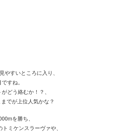
を見やすいところに入り、
目ですね。
トがどう絡むか！？、
こまでが上位人気かな？
00mを勝ち、
乗のトミケンスラーヴァや、