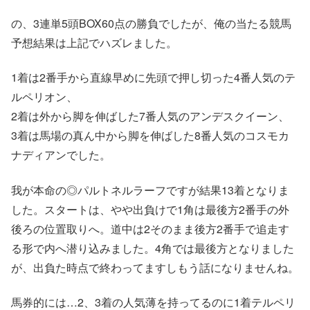
の、3連単5頭BOX60点の勝負でしたが、俺の当たる競馬
予想結果は上記でハズレました。
1着は2番手から直線早めに先頭で押し切った4番人気のテ
ルペリオン、
2着は外から脚を伸ばした7番人気のアンデスクイーン、
3着は馬場の真ん中から脚を伸ばした8番人気のコスモカ
ナディアンでした。
我が本命の◎パルトネルラーフですが結果13着となりま
した。スタートは、やや出負けで1角は最後方2番手の外
後ろの位置取りへ。道中は2そのまま後方2番手で追走す
る形で内へ潜り込みました。4角では最後方となりました
が、出負た時点で終わってますしもう話になりませんね。
馬券的には…2、3着の人気薄を持ってるのに1着テルペリ