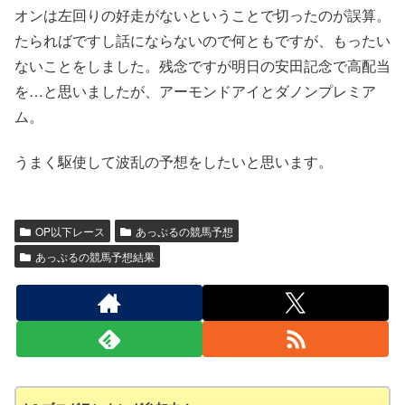
オンは左回りの好走がないということで切ったのが誤算。
たらればですし話にならないので何ともですが、もったい
ないことをしました。残念ですが明日の安田記念で高配当
を…と思いましたが、アーモンドアイとダノンプレミア
ム。
うまく駆使して波乱の予想をしたいと思います。
OP以下レース
あっぷるの競馬予想
あっぷるの競馬予想結果