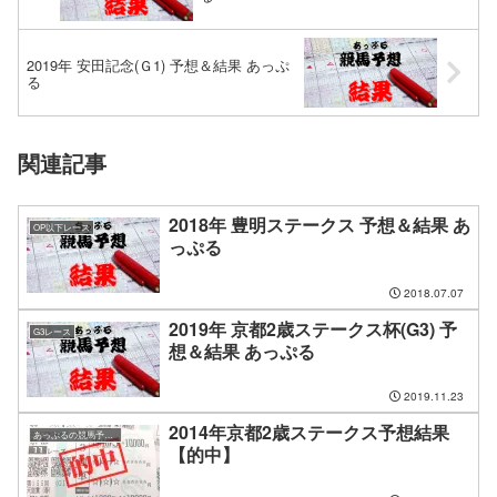
2019年 安田記念(Ｇ1) 予想＆結果 あっぷ
る
関連記事
2018年 豊明ステークス 予想＆結果 あ
OP以下レース
っぷる
2018.07.07
2019年 京都2歳ステークス杯(G3) 予
G3レース
想＆結果 あっぷる
2019.11.23
2014年京都2歳ステークス予想結果
あっぷるの競馬予想結果
【的中】