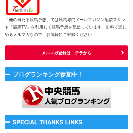
「俺の当たる競馬予想」では競馬専門メールマガジン配信スタン
ド「競馬TV」を利用して競馬予想を配信しています。無料で楽し
めるメルマガなので、お気軽にご登録ください！
メルマガ登録はコチラから
ブログランキング参加中！
SPECIAL THANKS LINKS