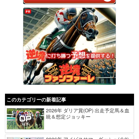
このカテゴリーの新着記事
2026年 ダリア賞(OP) 出走予定馬＆血
統＆想定ジョッキー