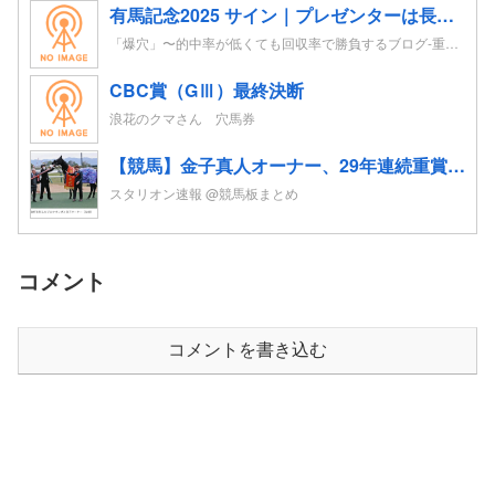
有馬記念2025 サイン｜プレゼンターは長澤まさみ。ポスターはレガレイラ。CMはドラマがテーマ？！
「爆穴」〜的中率が低くても回収率で勝負するブログ-重賞レースの追い切り考察を競馬予想へ-
CBC賞（GⅢ）最終決断
浪花のクマさん 穴馬券
【競馬】金子真人オーナー、29年連続重賞勝利！初重賞制覇から1年も途切れることなく29年… JRA重賞は122勝目 ネット「すごすぎる」
スタリオン速報 @競馬板まとめ
コメント
コメントを書き込む