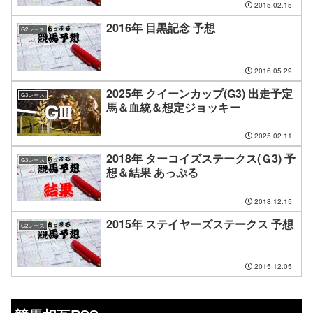
2015.02.15
2016年 目黒記念 予想
G2レース
2016.05.29
2025年 クイーンカップ(G3) 出走予定
G3レース
馬＆血統＆想定ジョッキー
2025.02.11
2018年 ターコイズステークス(Ｇ3) 予
G3レース
想＆結果 あっぷる
2018.12.15
2015年 ステイヤーズステークス 予想
G2レース
2015.12.05