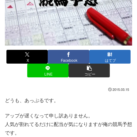
X
Facebook
はてブ
LINE
コピー
2015.03.15
どうも、あっぷるです。
アップが遅くなって申し訳ありません。
人気が割れてるだけに配当が気になりますが俺の競馬予想
です。