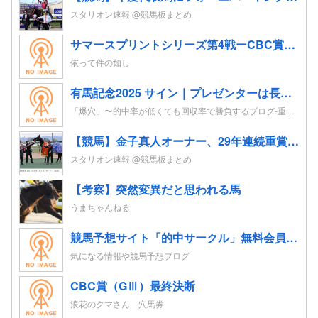
スタリオン速報 @競馬板まとめ
サマースプリントシリーズ第4戦ーCBC賞他の予想
依って件の如し
有馬記念2025 サイン｜プレゼンターは長澤まさみ。ポスターはレガレイラ。CMはドラマがテーマ？！
「爆穴」〜的中率が低くても回収率で勝負するブログ-重賞レースの追い切り考察を競馬予想へ-
【競馬】金子真人オーナー、29年連続重賞勝利！初重賞制覇から1年も途切れることなく29年… JRA重賞は122勝目 ネット「すごすぎる」
スタリオン速報 @競馬板まとめ
【考察】突然変異だと思われる馬
うまちゃんねる
競馬予想サイト「的中サークル」無料会員登録｜初心者も指数とプロ予想で週末レースを攻略
気になる情報や競馬予想ブログ
CBC賞（GⅢ）最終決断
浪花のクマさん 穴馬券