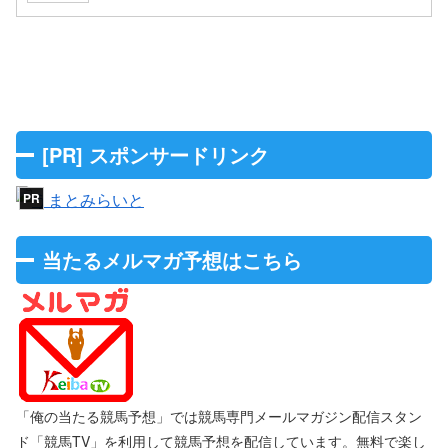
[PR] スポンサードリンク
当たるメルマガ予想はこちら
「俺の当たる競馬予想」では競馬専門メールマガジン配信スタン
ド「競馬TV」を利用して競馬予想を配信しています。無料で楽し