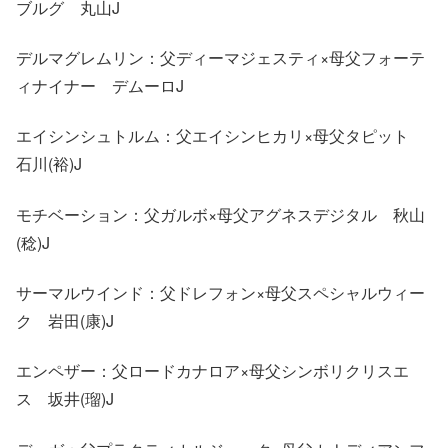
ブルグ 丸山J
デルマグレムリン：父ディーマジェスティ×母父フォーテ
ィナイナー デムーロJ
エイシンシュトルム：父エイシンヒカリ×母父タピット
石川(裕)J
モチベーション：父ガルボ×母父アグネスデジタル 秋山
(稔)J
サーマルウインド：父ドレフォン×母父スペシャルウィー
ク 岩田(康)J
エンペザー：父ロードカナロア×母父シンボリクリスエ
ス 坂井(瑠)J