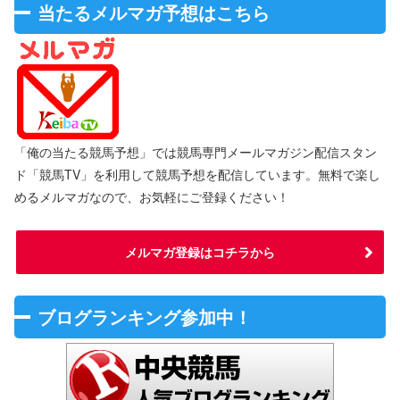
当たるメルマガ予想はこちら
「俺の当たる競馬予想」では競馬専門メールマガジン配信スタン
ド「競馬TV」を利用して競馬予想を配信しています。無料で楽し
めるメルマガなので、お気軽にご登録ください！
メルマガ登録はコチラから
ブログランキング参加中！