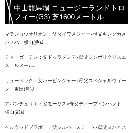
中山競馬場 ニュージーランドトロ
フィー(G3) 芝1600メートル
マテンロウオリオン：父ダイワメジャー×母父キングカメ
ハメハ 横山(典)J
ティーガーデン：父ドゥラメンテ×母父シンボリクリスエ
ス ルメールJ
リューベック：父ハービンジャー×母父スペシャルウィー
ク 吉田(隼)J
アバンチュリエ：父モーリス×母父ディープインパクト
横山(武)J
ベルウッドブラボー：父シルバーステート×母父ヨハネス