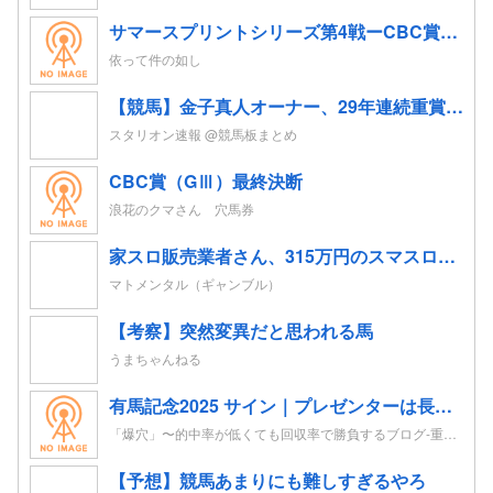
サマースプリントシリーズ第4戦ーCBC賞他の予想
依って件の如し
【競馬】金子真人オーナー、29年連続重賞勝利！初重賞制覇から1年も途切れることなく29年… JRA重賞は122勝目 ネット「すごすぎる」
スタリオン速報 @競馬板まとめ
CBC賞（GⅢ）最終決断
浪花のクマさん 穴馬券
家スロ販売業者さん、315万円のスマスロSAOⅡが売れた事を明かす「個人のお客様からご注文頂きました」
マトメンタル（ギャンブル）
【考察】突然変異だと思われる馬
うまちゃんねる
有馬記念2025 サイン｜プレゼンターは長澤まさみ。ポスターはレガレイラ。CMはドラマがテーマ？！
「爆穴」〜的中率が低くても回収率で勝負するブログ-重賞レースの追い切り考察を競馬予想へ-
【予想】競馬あまりにも難しすぎるやろ