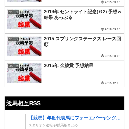
2015.03.08
2019年 セントライト記念(Ｇ2) 予想＆
G2レース
結果 あっぷる
2019.09.16
2015 スプリングステークス レース回
G2レース
顧
2015.03.23
2015年 金鯱賞 予想結果
G2レース
2015.12.05
競馬相互RSS
【競馬】年度代表馬にフォーエバーヤング 得票率91%と圧倒！4歳以上牡馬、ダートと合わせて三冠
スタリオン速報 @競馬板まとめ