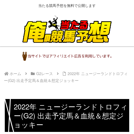
当たる競馬予想を無料で公開します
ホーム
G2レース
2022年 ニュージーランドトロフィ
ー(G2) 出走予定馬＆血統＆想定ジョッキー
2022年 ニュージーランドトロフィ
ー(G2) 出走予定馬＆血統＆想定ジ
ョッキー