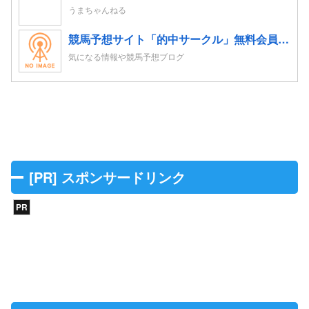
うまちゃんねる
競馬予想サイト「的中サークル」無料会員登録｜初心者も指数とプロ予想で週末レースを攻略
気になる情報や競馬予想ブログ
[PR] スポンサードリンク