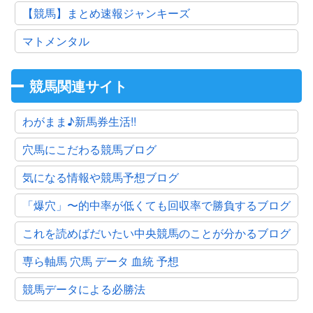
【競馬】まとめ速報ジャンキーズ
マトメンタル
競馬関連サイト
わがまま♪新馬券生活!!
穴馬にこだわる競馬ブログ
気になる情報や競馬予想ブログ
「爆穴」〜的中率が低くても回収率で勝負するブログ
これを読めばだいたい中央競馬のことが分かるブログ
専ら軸馬 穴馬 データ 血統 予想
競馬データによる必勝法