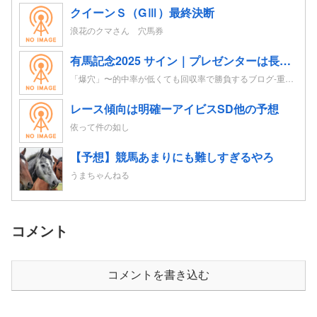
クイーンＳ（GⅢ）最終決断
浪花のクマさん 穴馬券
有馬記念2025 サイン｜プレゼンターは長澤まさみ。ポスターはレガレイラ。CMはドラマがテーマ？！
「爆穴」〜的中率が低くても回収率で勝負するブログ-重賞レースの追い切り考察を競馬予想へ-
レース傾向は明確ーアイビスSD他の予想
依って件の如し
【予想】競馬あまりにも難しすぎるやろ
うまちゃんねる
コメント
コメントを書き込む