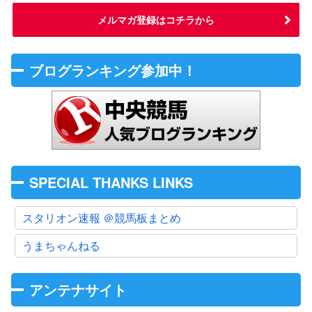
メルマガ登録はコチラから
ブログランキング参加中！
SPECIAL THANKS LINKS
スタリオン速報 ＠競馬板まとめ
うまちゃんねる
アンテナサイト