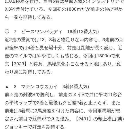
に0.2秒差を付け、当時5着は今回人気のインダストリアで
0.3秒差付けている。今回初の1800ｍだが前走の伸び脚か
ら一発を期待してみる。
◯ 7 ピースワンパラディ 16着(13番人気)
近2走の重賞では13、8着と物足りない内容も、3走前の京
都金杯では4着と見せ場十分。前走は距離が長く感じ、近
走のマイルではやや忙しくも感じる。今回は1800mで東
京【3023】と得意。馬場悪化もこなせる下地はあり、変
わり身に期待してみる。
▲ 2 マテンロウスカイ 3着(4番人気)
前々走の難波Sで勝利し、前走のメイSで共に平均11秒台
の平均ラップで2着と最後もクビ差2着と止まらず。また
前走は3着馬に3馬身差を付けた内容に、今回雨馬場が想
定され前目で競馬ができる強み。【2431】の鞍上横山(典)
ジョッキーで好走を期待する。