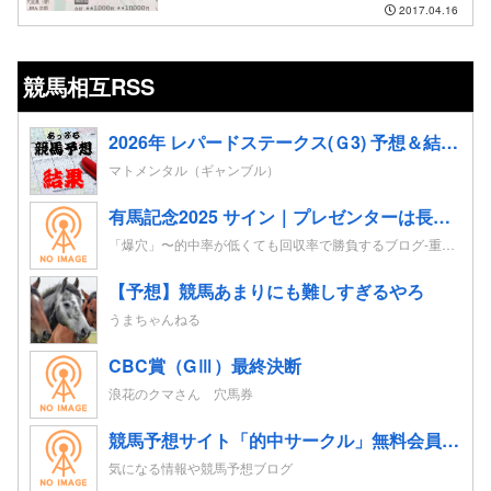
2017.04.16
競馬相互RSS
2026年 レパードステークス(Ｇ3) 予想＆結果 あっぷる
マトメンタル（ギャンブル）
有馬記念2025 サイン｜プレゼンターは長澤まさみ。ポスターはレガレイラ。CMはドラマがテーマ？！
「爆穴」〜的中率が低くても回収率で勝負するブログ-重賞レースの追い切り考察を競馬予想へ-
【予想】競馬あまりにも難しすぎるやろ
うまちゃんねる
CBC賞（GⅢ）最終決断
浪花のクマさん 穴馬券
競馬予想サイト「的中サークル」無料会員登録｜初心者も指数とプロ予想で週末レースを攻略
気になる情報や競馬予想ブログ