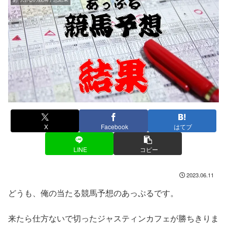
X
Facebook
はてブ
LINE
コピー
2023.06.11
どうも、俺の当たる競馬予想のあっぷるです。
来たら仕方ないで切ったジャスティンカフェが勝ちきりま