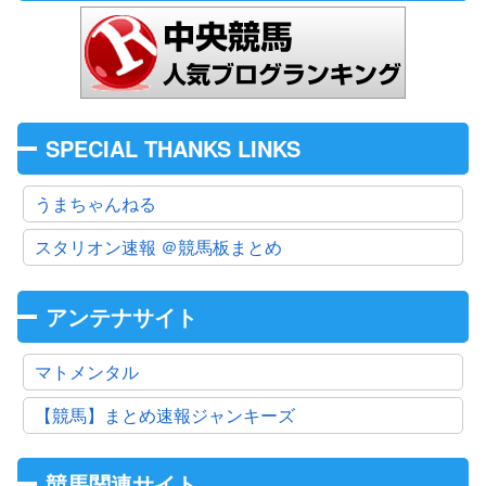
SPECIAL THANKS LINKS
うまちゃんねる
スタリオン速報 ＠競馬板まとめ
アンテナサイト
マトメンタル
【競馬】まとめ速報ジャンキーズ
競馬関連サイト