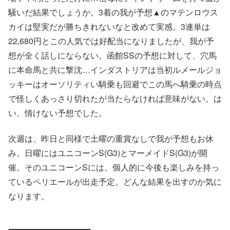
騒いだ結果でしょうか。3着の我が予想▲のマテンロウス
カイは堅実だが勝ちきれないなと改めて実感。3連単は
22,680円とこの人気では好配当になりましたが、我が予
想が全く話しにならない。函館SSの予想に対して、穴馬
に本命馬と共に撃沈…インダストリアは当初ルメールジョ
ッキーはオーソリティい騎乗も回避でこの馬へ騎乗の時点
で怪しくあっさり切れたが当たらなければ意味がない。は
い、情けない予想でした。
次週は、昨日と同様で土曜の重賞なしで我が予想もお休
み。日曜にはユニコーンS(G3)とマーメイドS(G3)が開
催。そのユニコーンSには、個人的に今後も楽しみを持っ
ているペリエールが出走予定。どんな結果を出すのか気に
なります。