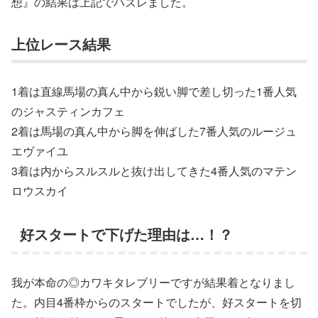
想』の結果は上記でハズレました。
上位レース結果
1着は直線馬場の真ん中から鋭い脚で差し切った1番人気
のジャスティンカフェ
2着は馬場の真ん中から脚を伸ばした7番人気のルージュ
エヴァイユ
3着は内からスルスルと抜け出してきた4番人気のマテン
ロウスカイ
好スタートで下げた理由は…！？
我が本命の◎カワキタレブリーですが結果着となりまし
た。内目4番枠からのスタートでしたが、好スタートを切