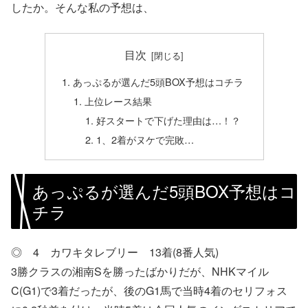
したか。そんな私の予想は、
目次
あっぷるが選んだ5頭BOX予想はコチラ
上位レース結果
好スタートで下げた理由は…！？
1、2着がヌケで完敗…
あっぷるが選んだ5頭BOX予想はコ
チラ
◎ 4 カワキタレブリー 13着(8番人気)
3勝クラスの湘南Sを勝ったばかりだが、NHKマイル
C(G1)で3着だったが、後のG1馬で当時4着のセリフォス