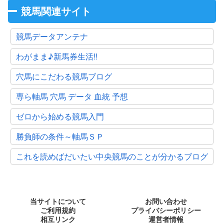
競馬関連サイト
競馬データアンテナ
わがまま♪新馬券生活!!
穴馬にこだわる競馬ブログ
専ら軸馬 穴馬 データ 血統 予想
ゼロから始める競馬入門
勝負師の条件～軸馬ＳＰ
これを読めばだいたい中央競馬のことが分かるブログ
当サイトについて
お問い合わせ
ご利用規約
プライバシーポリシー
相互リンク
運営者情報