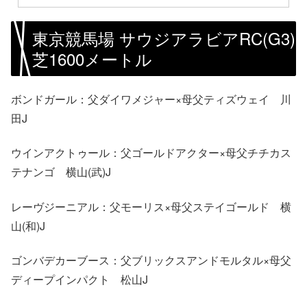
東京競馬場 サウジアラビアRC(G3)
芝1600メートル
ボンドガール：父ダイワメジャー×母父ティズウェイ 川
田J
ウインアクトゥール：父ゴールドアクター×母父チチカス
テナンゴ 横山(武)J
レーヴジーニアル：父モーリス×母父ステイゴールド 横
山(和)J
ゴンバデカーブース：父ブリックスアンドモルタル×母父
ディープインパクト 松山J