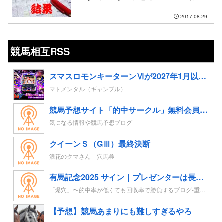
2017.08.29
競馬相互RSS
スマスロモンキーターンⅥが2027年1月以降に登場！？ゼーガペインは抱き合わせなの…？
マトメンタル（ギャンブル）
競馬予想サイト「的中サークル」無料会員登録｜初心者も指数とプロ予想で週末レースを攻略
気になる情報や競馬予想ブログ
クイーンＳ（GⅢ）最終決断
浪花のクマさん 穴馬券
有馬記念2025 サイン｜プレゼンターは長澤まさみ。ポスターはレガレイラ。CMはドラマがテーマ？！
「爆穴」〜的中率が低くても回収率で勝負するブログ-重賞レースの追い切り考察を競馬予想へ-
【予想】競馬あまりにも難しすぎるやろ