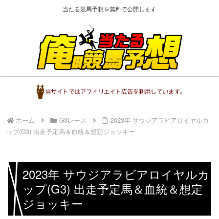
当たる競馬予想を無料で公開します
ホーム
G3レース
2023年 サウジアラビアロイヤルカ
ップ(G3) 出走予定馬＆血統＆想定ジョッキー
2023年 サウジアラビアロイヤルカ
ップ(G3) 出走予定馬＆血統＆想定
ジョッキー