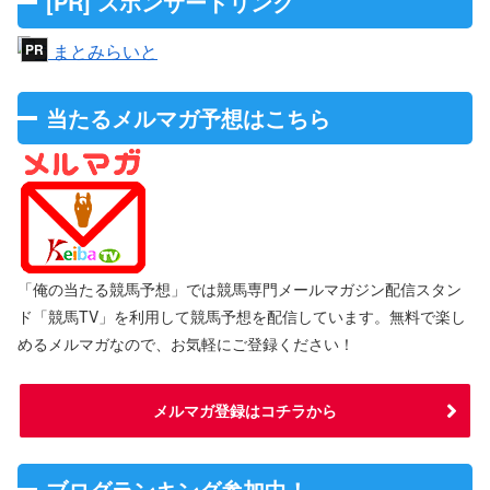
[PR] スポンサードリンク
当たるメルマガ予想はこちら
「俺の当たる競馬予想」では競馬専門メールマガジン配信スタン
ド「競馬TV」を利用して競馬予想を配信しています。無料で楽し
めるメルマガなので、お気軽にご登録ください！
メルマガ登録はコチラから
ブログランキング参加中！