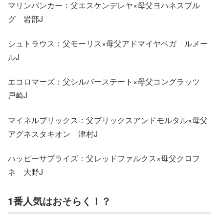
マリンバンカー：父エスケンデレヤ×母父ヨハネスブル
グ 岩部J
シュトラウス：父モーリス×母父アドマイヤベガ ルメー
ルJ
エコロマーズ：父シルバーステート×母父コングラッツ
戸崎J
マイネルブリックス：父ブリックスアンドモルタル×母父
アグネスタキオン 津村J
ハッピーサプライズ：父レッドファルクス×母父クロフ
ネ 大野J
1番人気はおそらく！？