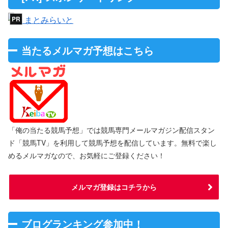
当たるメルマガ予想はこちら
「俺の当たる競馬予想」では競馬専門メールマガジン配信スタン
ド「競馬TV」を利用して競馬予想を配信しています。無料で楽し
めるメルマガなので、お気軽にご登録ください！
メルマガ登録はコチラから
ブログランキング参加中！