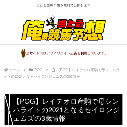
当たる競馬予想を無料で公開します
ホーム
POG
【POG】レイデオロ産駒で母シンハラ
イトの2021となるセイロンジェムズの3歳情報
【POG】レイデオロ産駒で母シン
ハライトの2021となるセイロンジ
ェムズの3歳情報