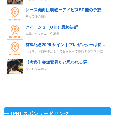
レース傾向は明確ーアイビスSD他の予想
依って件の如し
クイーンＳ（GⅢ）最終決断
浪花のクマさん 穴馬券
有馬記念2025 サイン｜プレゼンターは長澤まさみ。ポスターはレガレイラ。CMはドラマがテーマ？！
「爆穴」〜的中率が低くても回収率で勝負するブログ-重賞レースの追い切り考察を競馬予想へ-
【考察】突然変異だと思われる馬
うまちゃんねる
[PR] スポンサードリンク