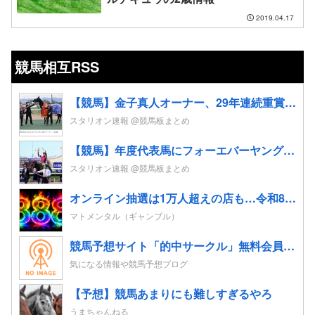
2019.04.17
競馬相互RSS
【競馬】金子真人オーナー、29年連続重賞勝利！初重賞制覇から1年も途切れることなく29年… JRA重賞は122勝目 ネット「すごすぎる」
スタリオン速報 @競馬板まとめ
【競馬】年度代表馬にフォーエバーヤング 得票率91%と圧倒！4歳以上牡馬、ダートと合わせて三冠
スタリオン速報 @競馬板まとめ
オンライン抽選は1万人超えの店も…令和8年8月8日が来る・・・！！
マトメンタル（ギャンブル）
競馬予想サイト「的中サークル」無料会員登録｜初心者も指数とプロ予想で週末レースを攻略
気になる情報や競馬予想ブログ
【予想】競馬あまりにも難しすぎるやろ
うまちゃんねる