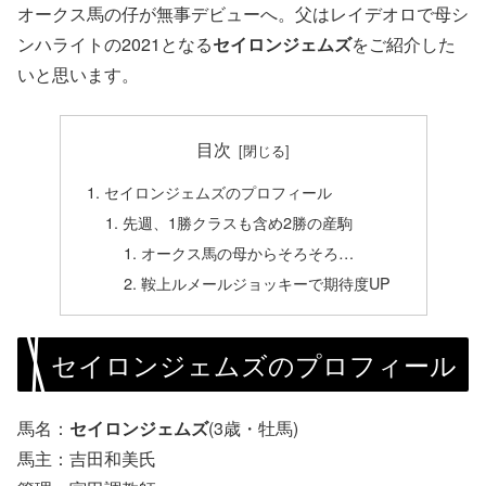
オークス馬の仔が無事デビューへ。父はレイデオロで母シ
ンハライトの2021となる
セイロンジェムズ
をご紹介した
いと思います。
目次
セイロンジェムズのプロフィール
先週、1勝クラスも含め2勝の産駒
オークス馬の母からそろそろ…
鞍上ルメールジョッキーで期待度UP
セイロンジェムズのプロフィール
馬名：
セイロンジェムズ
(3歳・牡馬)
馬主：吉田和美氏