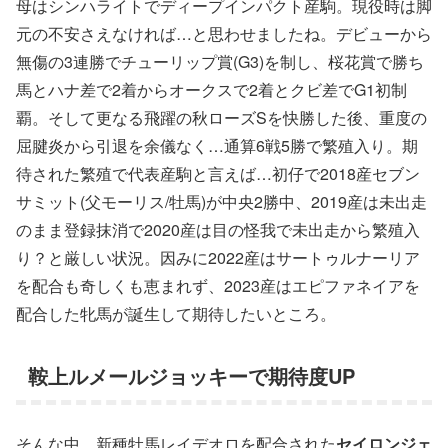
母はシンハライトでディープインパクト産駒。現役時は脚
元の不安さえなければ…と思わせましたね。デビューから
無傷の3連勝でチューリップ賞(G3)を制し、桜花賞で勝ち
馬とハナ差で2着からオークスで2着とクビ差でG1初制
覇。そして更なる飛躍の秋ローズSを快勝した後、重度の
屈腱炎から引退を余儀なく…通算6戦5勝で繁殖入り。期
待された繁殖で代表産駒と言えば…初仔で2018産セブン
サミット(父モーリス/牡馬)が中央2勝中、2019産は未出走
のまま登録抹消で2020産は目の怪我で未出走から繁殖入
り？と厳しい状況。因みに2022産はサートゥルナーリア
を配合も奇しくも恵まれず、2023産はエピファネイアを
配合した牝馬が誕生して期待したいところ。
鞍上ルメールジョッキーで期待度UP
そんな中、新種牡馬レイデオロを配合された
セイロンジェ