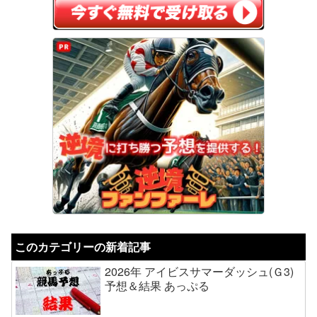
このカテゴリーの新着記事
2026年 アイビスサマーダッシュ(Ｇ3)
予想＆結果 あっぷる