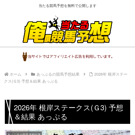
当たる競馬予想を無料で公開します
ホーム
あっぷるの競馬予想結果
2026年 根岸ステー
クス(Ｇ3) 予想＆結果 あっぷる
2026年 根岸ステークス(Ｇ3) 予想
＆結果 あっぷる
あっぷるの競馬予想結果