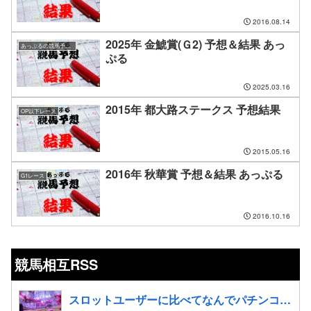
2016.08.14
2025年 金鯱賞(Ｇ2) 予想＆結果 あっ
あっぷるの競馬予想結果
ぷる
2025.03.16
2015年 都大路ステークス 予想結果
OP以下レース
2015.05.16
2016年 秋華賞 予想＆結果 あっぷる
G1レース
2016.10.16
競馬相互RSS
スロットユーザーに比べてなんでパチンコユーザーってリテラシーがここまで低いんだろうか…