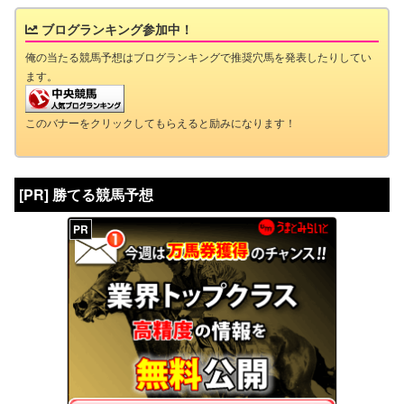
ブログランキング参加中！
俺の当たる競馬予想はブログランキングで推奨穴馬を発表したりしてい
ます。
このバナーをクリックしてもらえると励みになります！
[PR] 勝てる競馬予想