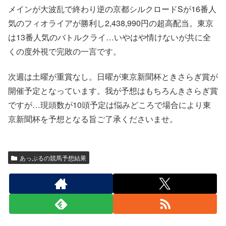
メインが大波乱で終わり逆の京都シルクロードSが16番人
気のフィオライアが勝利し2,438,990円の超高配当。東京
は13番人気のバトルクライ…いやはや情けないが共に全
くの度外視で完敗の一言です。
次週は土曜が重賞なし。日曜が東京新聞杯ときさらぎ賞が
開催予定となっています。我が予想はもちろんきさらぎ賞
ですが…現頭数が10頭予定は悩みどころで場合により東
京新聞杯を予想となる旨ご了承くださいませ。
あっぷるの競馬予想結果