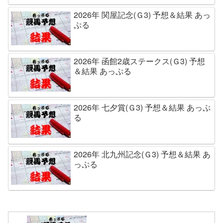
2026年 関屋記念(Ｇ3) 予想＆結果 あっ
ぷる
2026年 函館2歳ステークス(Ｇ3) 予想
＆結果 あっぷる
2026年 七夕賞(Ｇ3) 予想＆結果 あっぷ
る
2026年 北九州記念(Ｇ3) 予想＆結果 あ
っぷる