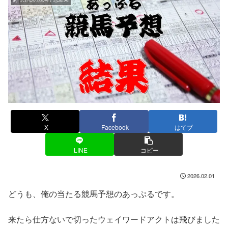
X
Facebook
はてブ
LINE
コピー
2026.02.01
どうも、俺の当たる競馬予想のあっぷるです。
来たら仕方ないで切ったウェイワードアクトは飛びました